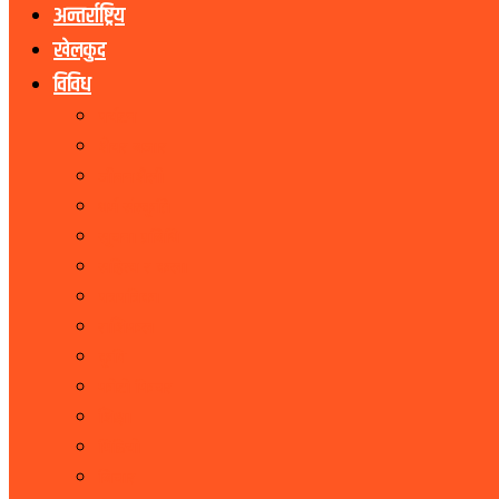
अन्तर्राष्ट्रिय
खेलकुद
विविध
पर्यटन
शेयर बजार
जीवनशैली
धर्म संस्कृति
सूचना प्रबिधि
सहित्य र कला
पत्रपत्रिका
राशिफल
कृषि
फोटो फिचर
शिक्षा
भिडियो
बिचार