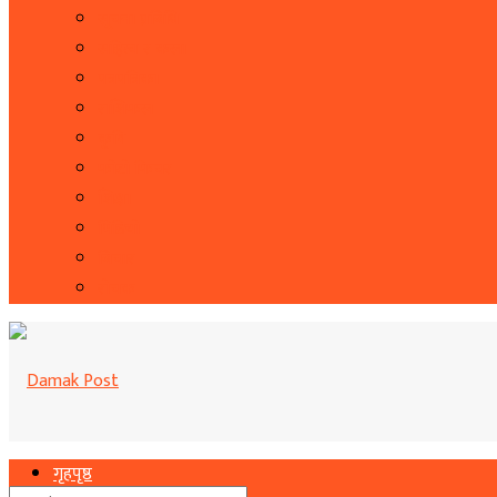
सूचना प्रबिधि
सहित्य र कला
पत्रपत्रिका
राशिफल
कृषि
फोटो फिचर
शिक्षा
भिडियो
बिचार
रोचक
गृहपृष्ठ