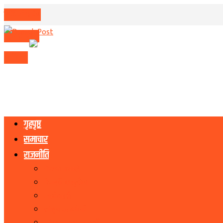
मिति परिवर्तन
मुद्रा विनिमय
राशिफल
गृहपृष्ठ
समाचार
राजनीति
नेकपा एमाले
नेपाली काङ्ग्रेस
माओवादी
राष्ट्रिय जनमोर्चा