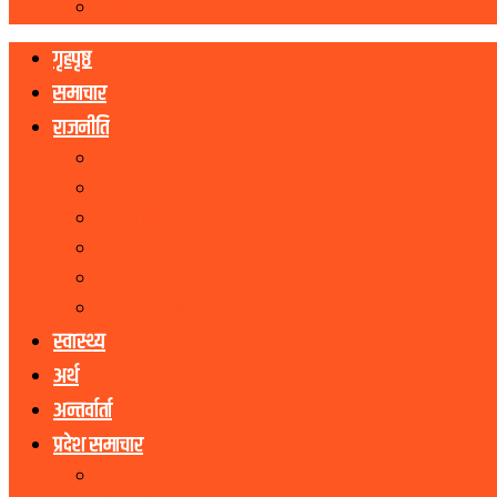
रोचक
गृहपृष्ठ
समाचार
राजनीति
नेकपा एमाले
नेपाली काङ्ग्रेस
माओवादी
राष्ट्रिय जनमोर्चा
राष्ट्रिय प्रजातन्त्र पार्टी
जनता समाजवादी पार्टी
स्वास्थ्य
अर्थ
अन्तर्वार्ता
प्रदेश समाचार
कोशी प्रदेश