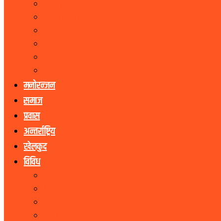
मधेस प्रदेश
बागमती प्रदेश
गण्डकी प्रदेश
लुम्बिनी प्रदेश
कर्णाली प्रदेश
सुदूरपश्चिम प्रदेश
मनोरन्जन
समाज
प्रवास
अन्तर्राष्ट्रिय
खेलकुद
विविध
पर्यटन
शेयर बजार
जीवनशैली
धर्म संस्कृति