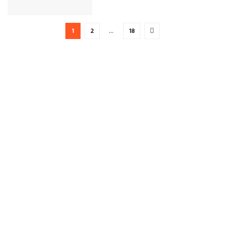
1
2
…
18