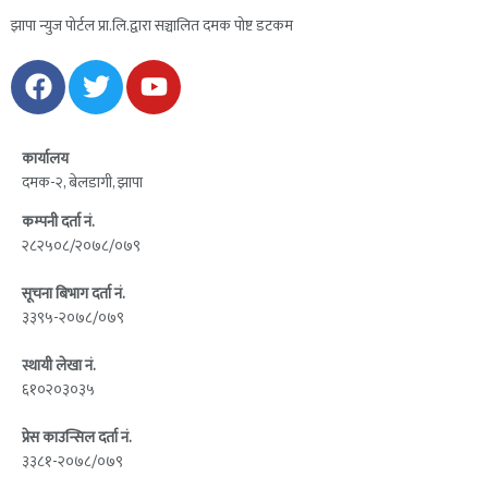
झापा न्युज पोर्टल प्रा.लि.द्वारा सञ्चालित दमक पोष्ट डटकम
कार्यालय
दमक-२, बेलडागी, झापा
कम्पनी दर्ता नं.
२८२५०८/२०७८/०७९
सूचना बिभाग दर्ता नं.
३३९५-२०७८/०७९
स्थायी लेखा नं.
६१०२०३०३५
प्रेस काउन्सिल दर्ता नं.
३३८१-२०७८/०७९