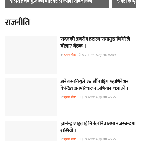
दोहोरो तलव बुझ्ने कर्मचारि परोहा नपामा सार्वजनिक।
५ वटा कम्युनिष्
राजनीति
सदनको अवरोध हटाउन सभामुख घिमिरेले
पत्रपत्रिका
बोलाए बैठक ।
BY
दमक पोष्ट
२०८२ श्रावण ७, बुधबार ०७:४०
अनेरास्ववियुले २४ औं राष्ट्रिय महाधिवेशन
नेकपा एमाले
केन्द्रित जनपरिचालन अभियान चलाउने ।
BY
दमक पोष्ट
२०८२ श्रावण ७, बुधबार ०७:४०
ज्ञानेन्द्र शाहलाई निर्मल निवासमा नजरबन्दमा
जीवनशैली
राखियो ।
BY
दमक पोष्ट
२०८२ श्रावण ७, बुधबार ०७:४०