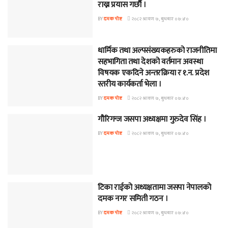
राख्न प्रयास गर्छौ ।
BY
दमक पोष्ट
२०८२ श्रावण ७, बुधबार ०७:४०
धार्मिक तथा अल्पसंख्यकहरुको राजनीतिमा
BANNER NEWS
सहभागिता तथा देशको वर्तमान अवस्था
विषयक एकदिने अन्तरक्रिया र १.न. प्रदेश
स्तरीय कार्यकर्ता भेला ।
BY
दमक पोष्ट
२०८२ श्रावण ७, बुधबार ०७:४०
गौरिगन्ज जसपा अध्यक्षमा गुरुदेव सिंह ।
BANNER NEWS
BY
दमक पोष्ट
२०८२ श्रावण ७, बुधबार ०७:४०
टिका राईको अध्यक्षतामा जसपा नेपालको
BANNER NEWS
दमक नगर समिती गठन ।
BY
दमक पोष्ट
२०८२ श्रावण ७, बुधबार ०७:४०