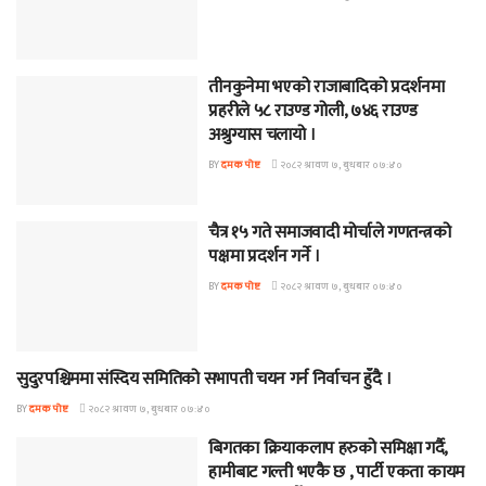
तीनकुनेमा भएको राजाबादिको प्रदर्शनमा
BANNER NEWS
प्रहरीले ५८ राउण्ड गोली, ७४६ राउण्ड
अश्रुग्यास चलायो ।
BY
दमक पोष्ट
२०८२ श्रावण ७, बुधबार ०७:४०
चैत्र १५ गते समाजवादी मोर्चाले गणतन्त्रको
BANNER NEWS
पक्षमा प्रदर्शन गर्ने ।
BY
दमक पोष्ट
२०८२ श्रावण ७, बुधबार ०७:४०
सुदुरपश्चिममा संस्दिय समितिको सभापती चयन गर्न निर्वाचन हुँदै ।
BANNER NEWS
BY
दमक पोष्ट
२०८२ श्रावण ७, बुधबार ०७:४०
बिगतका क्रियाकलाप हरुको समिक्षा गर्दै,
BANNER NEWS
हामीबाट गल्ती भएकै छ , पार्टी एकता कायम