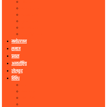
मधेस प्रदेश
बागमती प्रदेश
गण्डकी प्रदेश
लुम्बिनी प्रदेश
कर्णाली प्रदेश
सुदूरपश्चिम प्रदेश
मनोरन्जन
समाज
प्रवास
अन्तर्राष्ट्रिय
खेलकुद
विविध
पर्यटन
शेयर बजार
जीवनशैली
धर्म संस्कृति