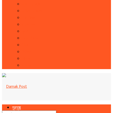
सूचना प्रबिधि
सहित्य र कला
पत्रपत्रिका
राशिफल
कृषि
फोटो फिचर
शिक्षा
भिडियो
बिचार
रोचक
गृहपृष्ठ