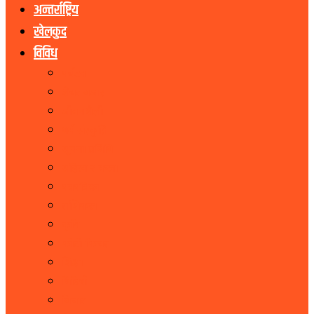
अन्तर्राष्ट्रिय
खेलकुद
विविध
पर्यटन
शेयर बजार
जीवनशैली
धर्म संस्कृति
सूचना प्रबिधि
सहित्य र कला
पत्रपत्रिका
राशिफल
कृषि
फोटो फिचर
शिक्षा
भिडियो
बिचार