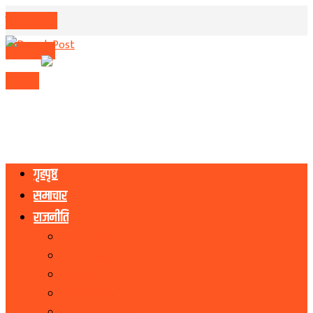
मिति परिवर्तन
मुद्रा विनिमय
राशिफल
गृहपृष्ठ
समाचार
राजनीति
नेकपा एमाले
नेपाली काङ्ग्रेस
माओवादी
राष्ट्रिय जनमोर्चा