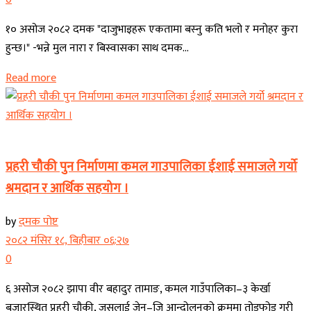
१० असोज २०८२ दमक "दाजुभाइहरू एकतामा बस्‍नु कति भलो र मनोहर कुरा
हुन्‍छ।" -भन्ने मुल नारा र बिस्वासका साथ दमक...
Read more
कोशी प्रदेश
प्रहरी चौकी पुन निर्माणमा कमल गाउपालिका ईशाई समाजले गर्यो
श्रमदान र आर्थिक सहयोग ।
by
दमक पोष्ट
२०८२ मंसिर १८, बिहीबार ०६:२७
0
६ असोज २०८२ झापा वीर बहादुर तामाङ, कमल गाउँपालिका–३ केर्खा
बजारस्थित प्रहरी चौकी, जसलाई जेन–जि आन्दोलनको क्रममा तोडफोड गरी