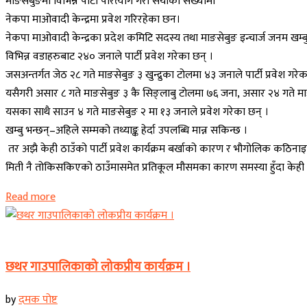
माङसेबुङमा विभिन्न पार्टी परित्याग गरी सयौंको संख्यामा
नेकपा माओवादी केन्द्रमा प्रवेश गरिरहेका छन।
नेकपा माओवादी केन्द्रका प्रदेश कमिटि सदस्य तथा माङसेबुङ इन्चार्ज जनम ख
विभिन्न वडाहरुबाट २४० जनाले पार्टी प्रवेश गरेका छन् ।
जसअन्तर्गत जेठ २८ गते माङसेबुङ ३ खुन्द्रुका टोलमा ४३ जनाले पार्टी प्रवेश गरे
यसैगरी असार ८ गते माङसेबुङ ३ कै सिङ्लाबु टोलमा ७६ जना, असार २४ गते माङ
यसका साथै साउन ४ गते माङसेबुङ २ मा १३ जनाले प्रवेश गरेका छन् ।
खम्बु भन्छन्–अहिले सम्मको तथ्याङ्क हेर्दा उपलब्धि मान्न सकिन्छ ।
तर अझै केही ठाउँको पार्टी प्रवेश कार्यक्रम बर्खाको कारण र भौगोलिक कठिनाइ
मिती नै तोकिसकिएको ठाउँमासमेत प्रतिकूल मौसमका कारण समस्या हुँदा केही
Read more
कोशी प्रदेश
छथर गाउपालिकाको लोकप्रीय कार्यक्रम ।
by
दमक पोष्ट