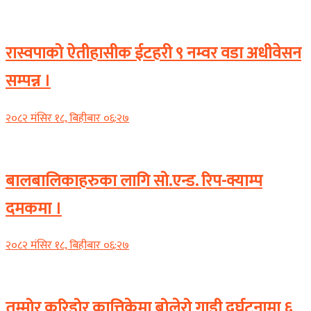
Banner News
रास्वपाको ऐतीहासीक ईटहरी ९ नम्वर वडा अधीवेसन
सम्पन्न ।
२०८२ मंसिर १८, बिहीबार ०६:२७
कोशी प्रदेश
बालबालिकाहरुका लागि सो.एन्ड. रिप-क्याम्प
दमकमा ।
२०८२ मंसिर १८, बिहीबार ०६:२७
कोशी प्रदेश
तम्मोर करिडोर कात्तिकेमा बोलेरो गाडी दुर्घटनामा ६