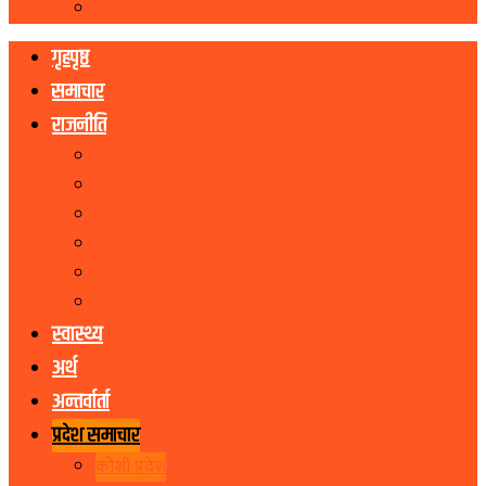
रोचक
गृहपृष्ठ
समाचार
राजनीति
नेकपा एमाले
नेपाली काङ्ग्रेस
माओवादी
राष्ट्रिय जनमोर्चा
राष्ट्रिय प्रजातन्त्र पार्टी
जनता समाजवादी पार्टी
स्वास्थ्य
अर्थ
अन्तर्वार्ता
प्रदेश समाचार
कोशी प्रदेश