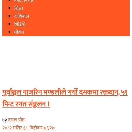
फोटो फिचर
शिक्षा
राशिफल
भिडियो
मौसम
Banner News
पूर्वाञ्चल नाजरिन मण्डलीले गर्यो दमकमा रक्तदान, ५९
पिन्ट रगत संङ्कलन ।
by
दमक पोष्ट
२०८२ मंसिर १८, बिहीबार ०६:२७