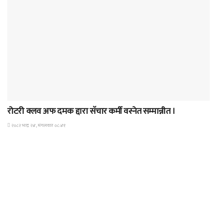
समाचार
रोटरी क्लव अफ दमक द्दारा सॅचार कर्मी वस्नेत सम्मान्नीत ।
२०८२ भाद्र २४, मंगलवार ०८:४१