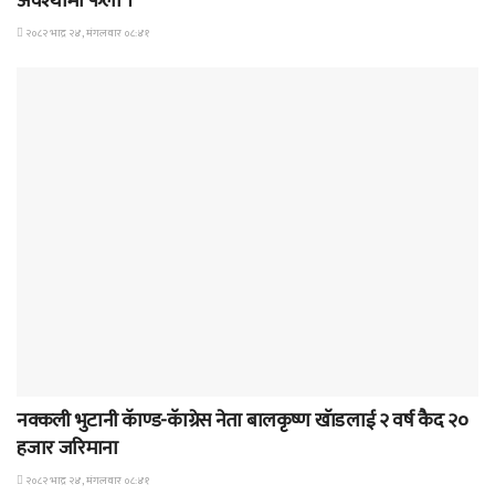
अवश्थामा फेला ।
२०८२ भाद्र २४, मंगलवार ०८:४१
समाचार
नक्कली भुटानी कॅाण्ड-कॅाग्रेस नेता बालकृष्ण खॅाडलाई २ वर्ष कैद २०
हजार जरिमाना
२०८२ भाद्र २४, मंगलवार ०८:४१