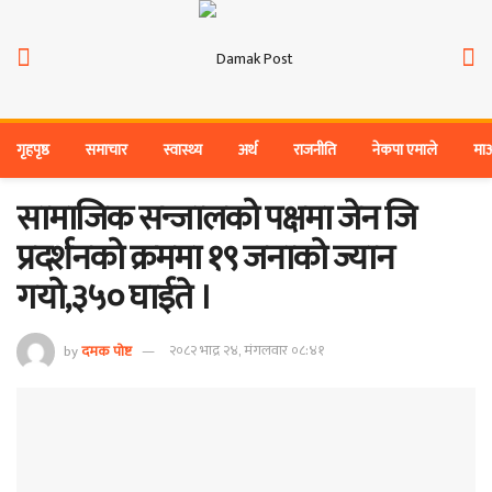
गृहपृष्ठ
समाचार
स्वास्थ्य
अर्थ
राजनीति
नेकपा एमाले
मा
सामाजिक सन्जालको पक्षमा जेन जि
प्रदर्शनको क्रममा १९ जनाको ज्यान
गयो,३५० घाईते ।
by
दमक पोष्ट
२०८२ भाद्र २४, मंगलवार ०८:४१