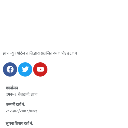
झापा न्युज पोर्टल प्रा.लि.द्वारा सञ्चालित दमक पोष्ट डटकम
कार्यालय
दमक-२, बेलडागी, झापा
कम्पनी दर्ता नं.
२८२५०८/२०७८/०७९
सूचना बिभाग दर्ता नं.