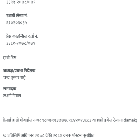
३३९५-२०७८/०७९
स्थायी लेखा नं.
६१०२०३०३५
प्रेस काउन्सिल दर्ता नं.
३३८१-२०७८/०७९
हाम्रो टिम
अध्यक्ष/प्रबन्ध निर्देशक
चन्द्र कुमार राई
सम्पादक
लक्ष्मी नेपाल
ाई हाम्रो मोबाईल नम्बर ९८०७९५३७७७, ९८४२०१३८८३ वा हाम्रो इमेल ठेगाना damakpost@gma
© प्रतिलिपि अधिकार २०७८ देखि २०८० दमक पोस्टमा सुरक्षित