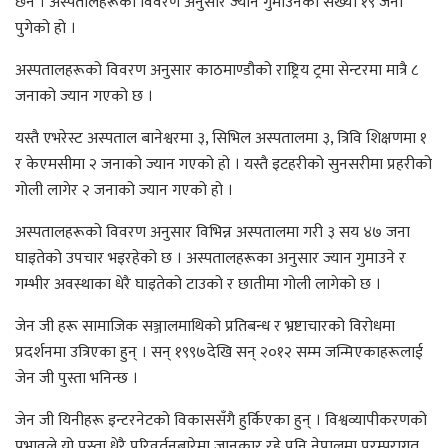
छैन । अस्पतालहरूको विवरण अनुसार ज्यान गुमाउनेको संख्या १९ जना
पुगेको हो ।
अस्पतालहरूको विवरण अनुसार काठमाण्डौको राष्ट्रिय ट्रमा सेन्टरमा मात्रै ८
जनाको ज्यान गएको छ ।
यस्तै एभरेस्ट अस्पताल बानेश्वरमा ३, सिभिल अस्पतालमा ३, त्रिवि शिक्षणमा १
र केएमसीमा २ जनाको ज्यान गएको हो । यस्तै इटहरीको सुनसरीमा प्रहरीको
गोली लागेर २ जनाको ज्यान गएको हो ।
अस्पतालहरूको विवरण अनुसार विभिन्न अस्पतालमा गरी ३ सय ४७ जना
घाइतेको उपचार भइरहेको छ । अस्पतालहरूका अनुसार ज्यान गुमाउने र
गम्भीर अवस्थाका धेरै घाइतेको टाउको र छातीमा गोली लागेको छ ।
जेन जी हरू सामाजिक सञ्जालमाथिको प्रतिबन्ध र भ्रष्टाचारको विरोधमा
प्रदर्शनमा उत्रिएका हुन् । सन् १९९७देखि सन् २०१२ सम्म जन्मिएकाहरूलाई
जेन जी पुस्ता भनिन्छ ।
जेन जी यिनीहरू इन्टरनेटको विकाससँगै हुर्किएका हुन् । विश्वव्यापीकरणको
प्रभावले यो पुस्ता धेरै परिवर्तनबारेमा जानकार रहे पनि नेपालमा परम्परागत