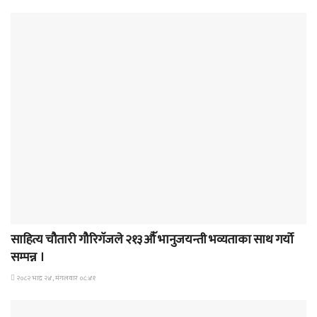
समाचार
साहित्य चौतारी गौरिगॅजले २१३औॅ भानुजयन्ती भव्यताका साथ गर्यो
सम्पन्न ।
२०८२ भाद्र २४, मंगलवार ०८:४१