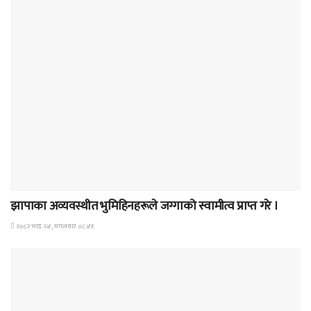
समाचार
झापाका अव्यवस्थीत भुमिहिनहरूले जग्गाको स्वामीत्व प्राप्त गरे ।
२०८२ भाद्र २४, मंगलवार ०८:४१