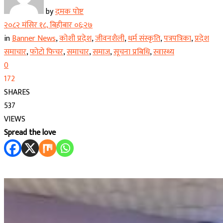
by
दमक पोष्ट
२०८२ मंसिर १८, बिहीबार ०६:२७
in
Banner News
,
कोशी प्रदेश
,
जीवनशैली
,
धर्म संस्कृति
,
पत्रपत्रिका
,
प्रदेश
समाचार
,
फोटो फिचर
,
समाचार
,
समाज
,
सूचना प्रबिधि
,
स्वास्थ्य
0
172
SHARES
537
VIEWS
Spread the love