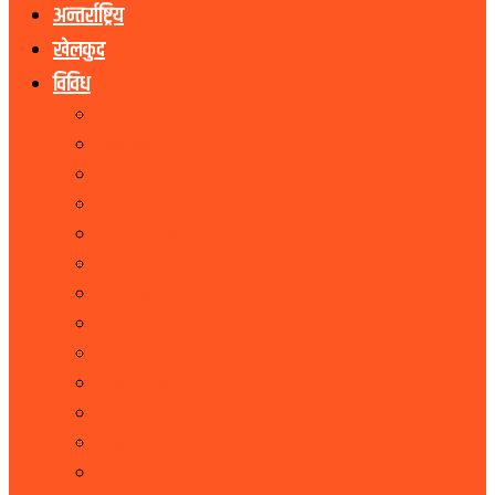
अन्तर्राष्ट्रिय
खेलकुद
विविध
पर्यटन
शेयर बजार
जीवनशैली
धर्म संस्कृति
सूचना प्रबिधि
सहित्य र कला
पत्रपत्रिका
राशिफल
कृषि
फोटो फिचर
शिक्षा
भिडियो
बिचार