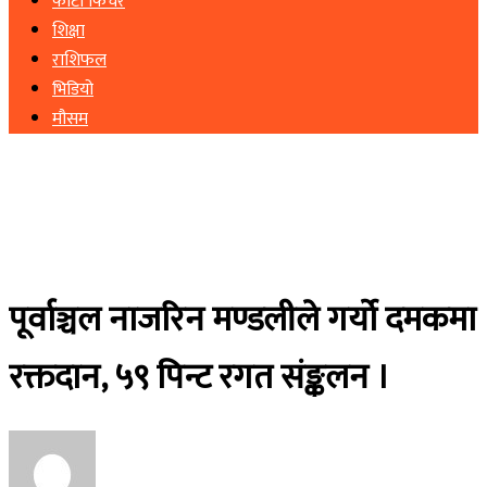
फोटो फिचर
शिक्षा
राशिफल
भिडियो
मौसम
पूर्वाञ्चल नाजरिन मण्डलीले गर्यो दमकमा
रक्तदान, ५९ पिन्ट रगत संङ्कलन ।