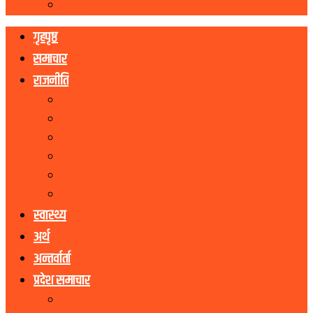
रोचक
गृहपृष्ठ
समाचार
राजनीति
नेकपा एमाले
नेपाली काङ्ग्रेस
माओवादी
राष्ट्रिय जनमोर्चा
राष्ट्रिय प्रजातन्त्र पार्टी
जनता समाजवादी पार्टी
स्वास्थ्य
अर्थ
अन्तर्वार्ता
प्रदेश समाचार
कोशी प्रदेश