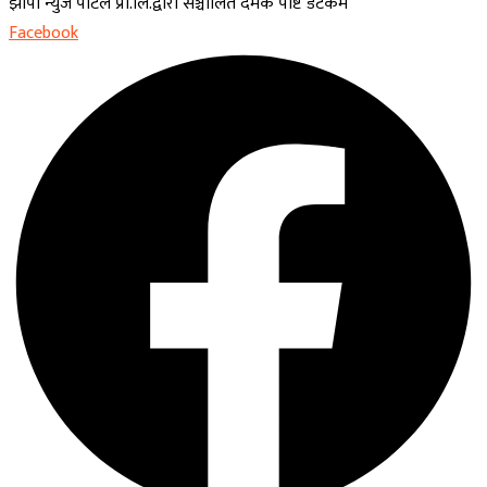
झापा न्युज पोर्टल प्रा.लि.द्वारा सञ्चालित दमक पोष्ट डटकम
Facebook