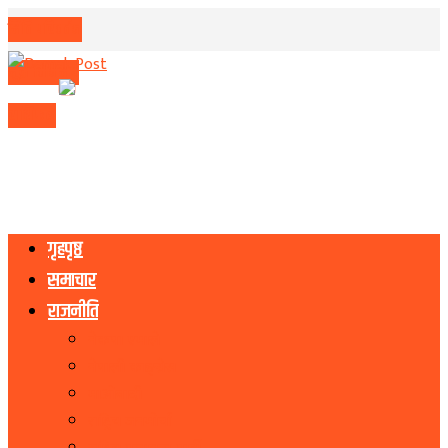
मिति परिवर्तन
मुद्रा विनिमय
राशिफल
गृहपृष्ठ
समाचार
राजनीति
नेकपा एमाले
नेपाली काङ्ग्रेस
माओवादी
राष्ट्रिय जनमोर्चा