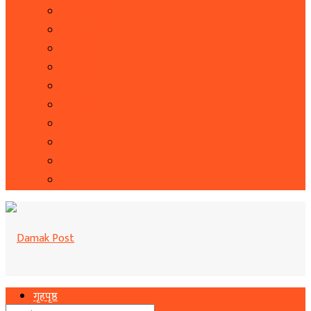
सूचना प्रबिधि
सहित्य र कला
पत्रपत्रिका
राशिफल
कृषि
फोटो फिचर
शिक्षा
भिडियो
बिचार
रोचक
गृहपृष्ठ