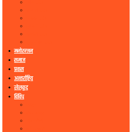
मधेस प्रदेश
बागमती प्रदेश
गण्डकी प्रदेश
लुम्बिनी प्रदेश
कर्णाली प्रदेश
सुदूरपश्चिम प्रदेश
मनोरन्जन
समाज
प्रवास
अन्तर्राष्ट्रिय
खेलकुद
विविध
पर्यटन
शेयर बजार
जीवनशैली
धर्म संस्कृति