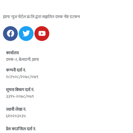
झापा न्युज पोर्टल प्रा.लि.द्वारा सञ्चालित दमक पोष्ट डटकम
कार्यालय
दमक-२, बेलडागी, झापा
कम्पनी दर्ता नं.
२८२५०८/२०७८/०७९
सूचना बिभाग दर्ता नं.
३३९५-२०७८/०७९
स्थायी लेखा नं.
६१०२०३०३५
प्रेस काउन्सिल दर्ता नं.