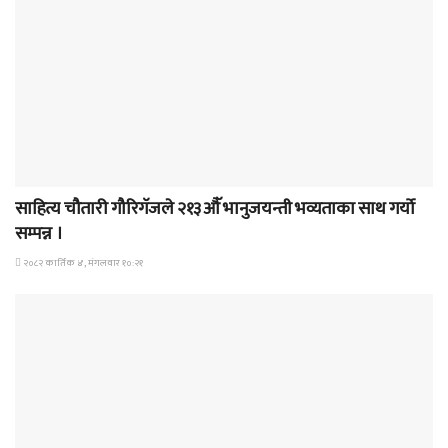
समाचार
साहित्य चौतारी गौरिगॅजले २१३औॅ भानुजयन्ती भव्यताका साथ गर्यो
सम्पन्न ।
२०८२ कार्तिक ४, मंगलवार १०:२१