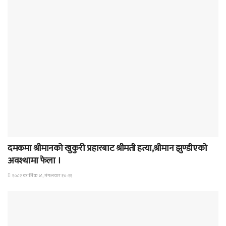
समाचार
दमकमा श्रीमानको खुकुरी प्रहारबाट श्रीमती हत्या,श्रीमान झुण्डीएको
अवश्थामा फेला ।
२०८२ कार्तिक ४, मंगलवार १०:२१