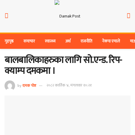
गृहपृष्ठ
समाचार
स्वास्थ्य
अर्थ
राजनीति
नेकपा एमाले
मा
बालबालिकाहरुका लागि सो.एन्ड. रिप-
क्याम्प दमकमा ।
by
दमक पोष्ट
२०८२ कार्तिक ४, मंगलवार १०:२१