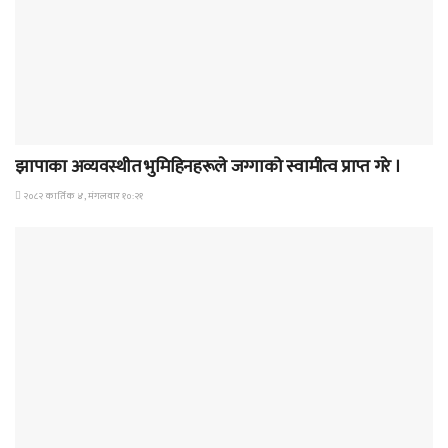
समाचार
झापाका अव्यवस्थीत भुमिहिनहरूले जग्गाको स्वामीत्व प्राप्त गरे ।
२०८२ कार्तिक ४, मंगलवार १०:२१