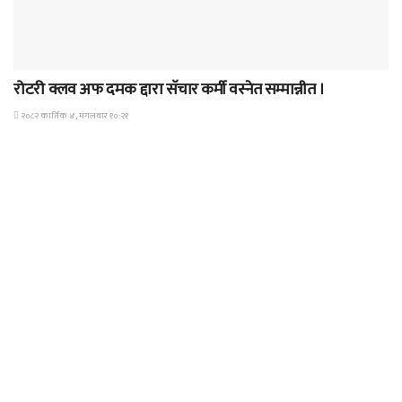
समाचार
रोटरी क्लव अफ दमक द्दारा सॅचार कर्मी वस्नेत सम्मान्नीत ।
२०८२ कार्तिक ४, मंगलवार १०:२१