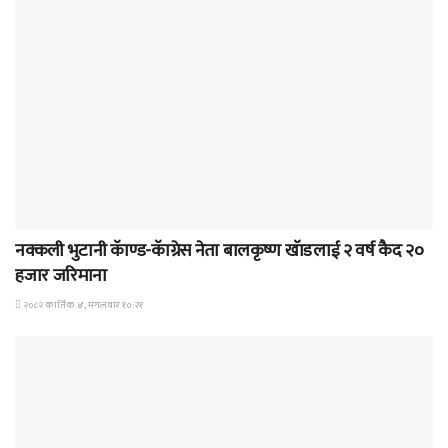
समाचार
नक्कली भुटानी कॅाण्ड-कॅाग्रेस नेता बालकृष्ण खॅाडलाई २ वर्ष कैद २०
हजार जरिमाना
२०८२ कार्तिक ४, मंगलवार १०:२१