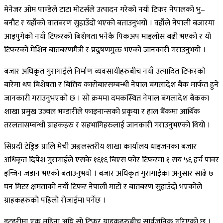
मेनेजर ओम पाण्डेले टाटा मोटर्सले उत्पादन गरेको नयाँ टिफर नेपालको भु–
बनौट र यहाँको वातबरण सुहाउँदो भएको बताउनुभयो । वहाँले नेपाली बजारमा
आइपुगेको नयाँ टिफरको बिशेषता भनेकै पिकअप माइलोस बढी भएको र यो
टिफरको मेशिन बातबरणमैत्री र प्रदुषणमुक्त भएको जानकारी गराउनुभयो ।
बजार अधिकृत गुरागाईले निर्माण व्यवसायीहरुबीच नयाँ उत्पादित टिफरको
बारेमा थप बिशेषता र बित्तिय कारोबारसम्बन्धी नेपाल बंगलादेश बैंक मार्फत हुने
जानकारी गराउनुभएको छ । सो क्रममा दमकस्थित नेपाल बंगलादेश बैंकका
शाखा प्रमुख उज्वल भण्डारीले फाइनान्सको प्रकृया र हाल बैंकमा आर्थिक
तरलतासम्बन्धी ग्राहकहरु र सहभागिहरुलाई जानकारी गराउनुभएको थियो ।
सिप्रदी टेड्रिङ प्रालि मेची अञ्चलस्तरीय शाखा कार्यालय धाइजनका बजार
अधिकृत दिपेश गुरागाईले एसके १६१६ बिएस फोर टिफरमा १ सय ५६ हर्च पावर
इन्जिन जडान भएको बताउनुभयो । बजार अधिकृत गुरागाईका अनुसार साढे ७
घन मिटर क्षमताको नयाँ टिफर नेपाली माटो र बातबरण सुहाउँदो भएकोले
ग्राहकहरुको पहिलो रोजाईमा पर्नेछ ।
इटहरीमा एक महिना अघि सो टिफर ग्राहकहरुबीच सार्वजनिक गरिएको छ ।