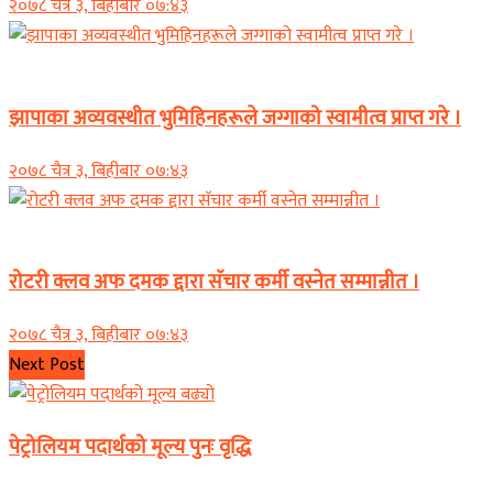
२०७८ चैत्र ३, बिहीबार ०७:४३
समाचार
झापाका अव्यवस्थीत भुमिहिनहरूले जग्गाको स्वामीत्व प्राप्त गरे ।
२०७८ चैत्र ३, बिहीबार ०७:४३
समाचार
रोटरी क्लव अफ दमक द्दारा सॅचार कर्मी वस्नेत सम्मान्नीत ।
२०७८ चैत्र ३, बिहीबार ०७:४३
Next Post
पेट्रोलियम पदार्थको मूल्य पुनः वृद्धि