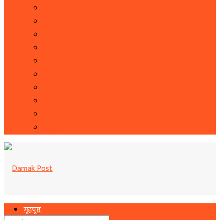
सूचना प्रबिधि
सहित्य र कला
पत्रपत्रिका
राशिफल
कृषि
फोटो फिचर
शिक्षा
भिडियो
बिचार
रोचक
गृहपृष्ठ