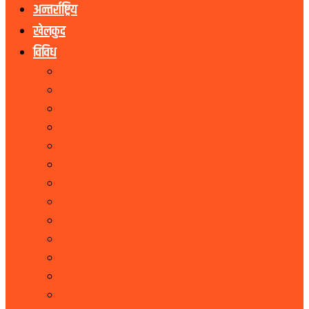
अन्तर्राष्ट्रिय
खेलकुद
विविध
पर्यटन
शेयर बजार
जीवनशैली
धर्म संस्कृति
सूचना प्रबिधि
सहित्य र कला
पत्रपत्रिका
राशिफल
कृषि
फोटो फिचर
शिक्षा
भिडियो
बिचार