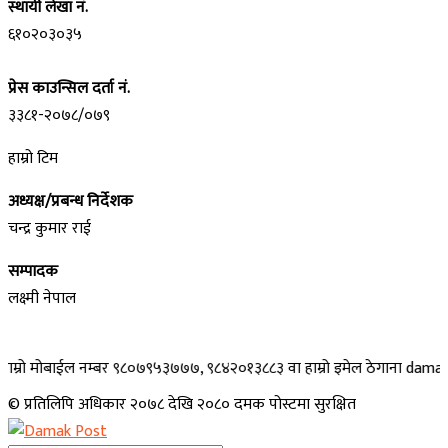
स्थायी लेखा नं.
६१०२०३०३५
प्रेस काउन्सिल दर्ता नं.
३३८१-२०७८/०७९
हाम्रो टिम
अध्यक्ष/प्रबन्ध निर्देशक
चन्द्र कुमार राई
सम्पादक
लक्ष्मी नेपाल
ोबाईल नम्बर ९८०७९५३७७७, ९८४२०१३८८३ वा हाम्रो इमेल ठेगाना damakpost@gma
© प्रतिलिपि अधिकार २०७८ देखि २०८० दमक पोस्टमा सुरक्षित