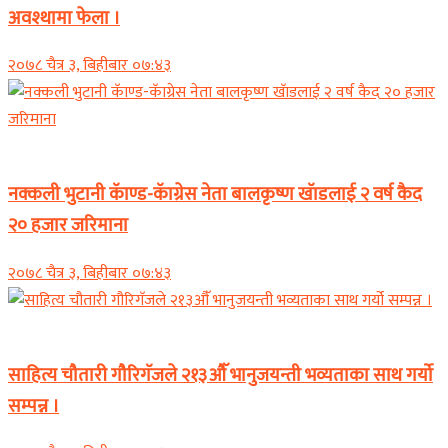
अवश्थामा फेला ।
२०७८ चैत्र ३, बिहीबार ०७:४३
समाचार
नक्कली भुटानी कॅाण्ड-कॅाग्रेस नेता बालकृष्ण खॅाडलाई २ वर्ष कैद
२० हजार जरिमाना
२०७८ चैत्र ३, बिहीबार ०७:४३
समाचार
साहित्य चौतारी गौरिगॅजले २१३औॅ भानुजयन्ती भव्यताका साथ गर्यो
सम्पन्न ।