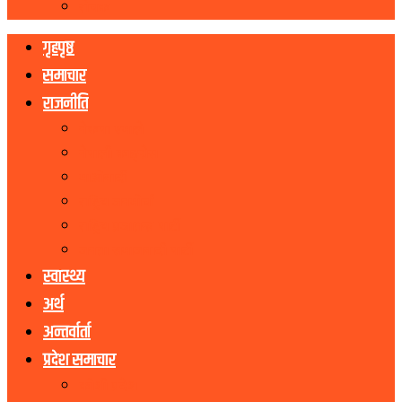
रोचक
गृहपृष्ठ
समाचार
राजनीति
नेकपा एमाले
नेपाली काङ्ग्रेस
माओवादी
राष्ट्रिय जनमोर्चा
राष्ट्रिय प्रजातन्त्र पार्टी
जनता समाजवादी पार्टी
स्वास्थ्य
अर्थ
अन्तर्वार्ता
प्रदेश समाचार
कोशी प्रदेश