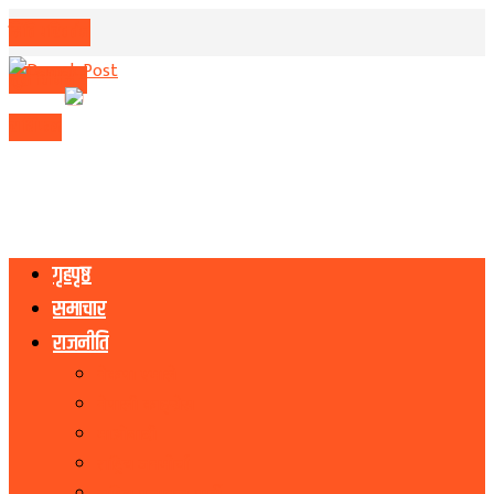
मिति परिवर्तन
मुद्रा विनिमय
राशिफल
गृहपृष्ठ
समाचार
राजनीति
नेकपा एमाले
नेपाली काङ्ग्रेस
माओवादी
राष्ट्रिय जनमोर्चा