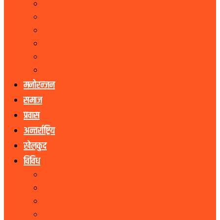
मधेस प्रदेश
बागमती प्रदेश
गण्डकी प्रदेश
लुम्बिनी प्रदेश
कर्णाली प्रदेश
सुदूरपश्चिम प्रदेश
मनोरन्जन
समाज
प्रवास
अन्तर्राष्ट्रिय
खेलकुद
विविध
पर्यटन
शेयर बजार
जीवनशैली
धर्म संस्कृति