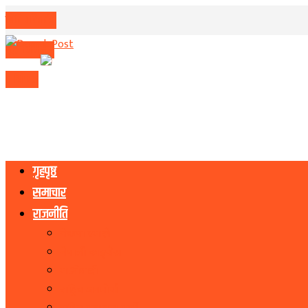
मिति परिवर्तन
मुद्रा विनिमय
राशिफल
गृहपृष्ठ
समाचार
राजनीति
नेकपा एमाले
नेपाली काङ्ग्रेस
माओवादी
राष्ट्रिय जनमोर्चा