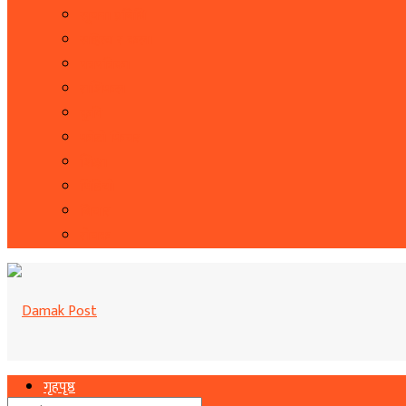
सूचना प्रबिधि
सहित्य र कला
पत्रपत्रिका
राशिफल
कृषि
फोटो फिचर
शिक्षा
भिडियो
बिचार
रोचक
गृहपृष्ठ