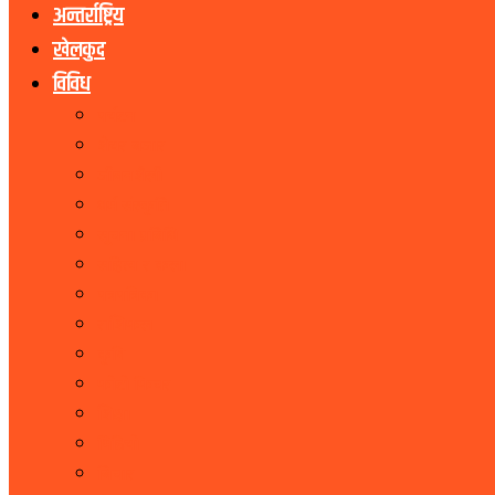
अन्तर्राष्ट्रिय
खेलकुद
विविध
पर्यटन
शेयर बजार
जीवनशैली
धर्म संस्कृति
सूचना प्रबिधि
सहित्य र कला
पत्रपत्रिका
राशिफल
कृषि
फोटो फिचर
शिक्षा
भिडियो
बिचार