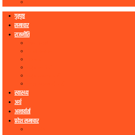
रोचक
गृहपृष्ठ
समाचार
राजनीति
नेकपा एमाले
नेपाली काङ्ग्रेस
माओवादी
राष्ट्रिय जनमोर्चा
राष्ट्रिय प्रजातन्त्र पार्टी
जनता समाजवादी पार्टी
स्वास्थ्य
अर्थ
अन्तर्वार्ता
प्रदेश समाचार
कोशी प्रदेश