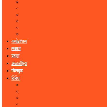
मधेस प्रदेश
बागमती प्रदेश
गण्डकी प्रदेश
लुम्बिनी प्रदेश
कर्णाली प्रदेश
सुदूरपश्चिम प्रदेश
मनोरन्जन
समाज
प्रवास
अन्तर्राष्ट्रिय
खेलकुद
विविध
पर्यटन
शेयर बजार
जीवनशैली
धर्म संस्कृति