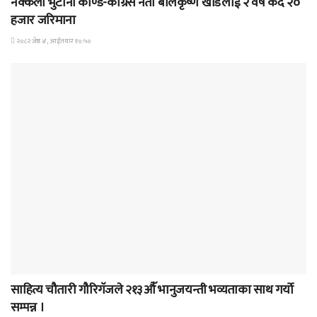
नक्कली भुटानी कॅाण्ड-कॅाग्रेस नेता बालकृष्ण खॅाडलाई २ वर्ष कैद २०
हजार जरिमाना
२०८२ जेष्ठ ४, आईतवार १०:५०
समाचार
साहित्य चौतारी गौरिगॅजले २१३औॅ भानुजयन्ती भव्यताका साथ गर्यो
सम्पन्न ।