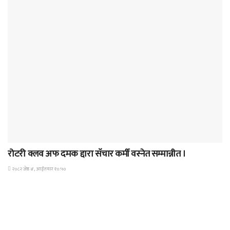
समाचार
रोटरी क्लव अफ दमक द्दारा सॅचार कर्मी वस्नेत सम्मान्नीत ।
२०८२ जेष्ठ ४, आईतवार १०:५०