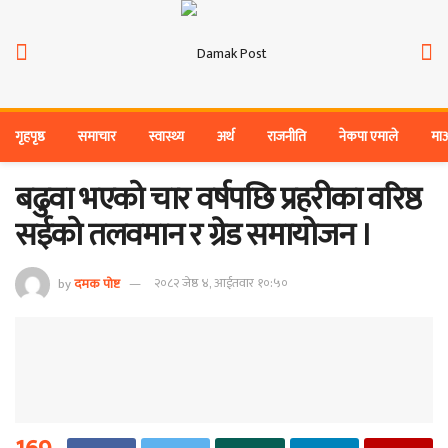
गृहपृष्ठ
समाचार
स्वास्थ्य
अर्थ
राजनीति
नेकपा एमाले
मा
बढुवा भएको चार वर्षपछि प्रहरीका वरिष्ठ
सईको तलवमान र ग्रेड समायोजन ।
by
दमक पोष्ट
२०८२ जेष्ठ ४, आईतवार १०:५०