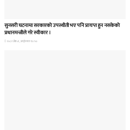
समाचार
सुनसरी घटनामा सरकारको उपस्थीती भए पनि प्रायप्त हुन नसकेको
प्रधानमन्त्रीले गरे स्वीकार ।
२०८२ जेष्ठ ४, आईतवार १०:५०