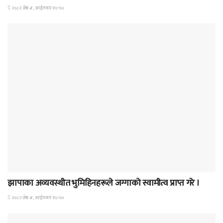
२०८२ जेष्ठ ४, आईतवार १०:५०
समाचार
झापाका अव्यवस्थीत भुमिहिनहरूले जग्गाको स्वामीत्व प्राप्त गरे ।
२०८२ जेष्ठ ४, आईतवार १०:५०