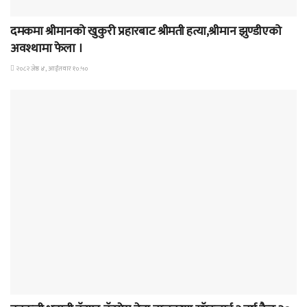
समाचार
दमकमा श्रीमानको खुकुरी प्रहारबाट श्रीमती हत्या,श्रीमान झुण्डीएको
अवश्थामा फेला ।
२०८२ जेष्ठ ४, आईतवार १०:५०
समाचार