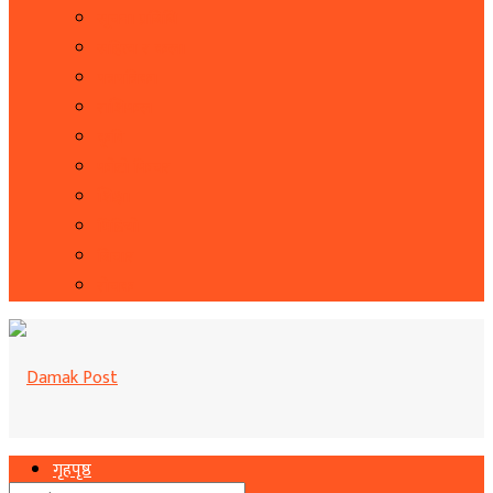
सूचना प्रबिधि
सहित्य र कला
पत्रपत्रिका
राशिफल
कृषि
फोटो फिचर
शिक्षा
भिडियो
बिचार
रोचक
गृहपृष्ठ