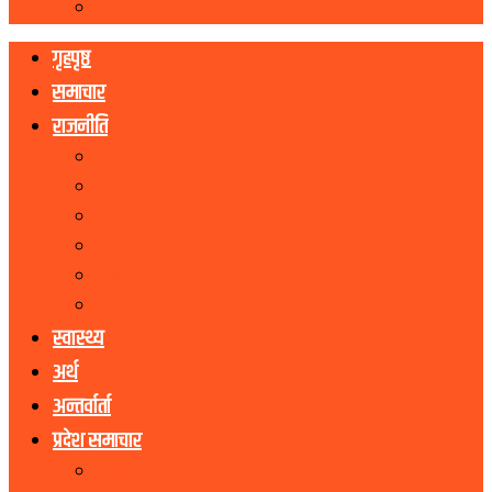
रोचक
गृहपृष्ठ
समाचार
राजनीति
नेकपा एमाले
नेपाली काङ्ग्रेस
माओवादी
राष्ट्रिय जनमोर्चा
राष्ट्रिय प्रजातन्त्र पार्टी
जनता समाजवादी पार्टी
स्वास्थ्य
अर्थ
अन्तर्वार्ता
प्रदेश समाचार
कोशी प्रदेश