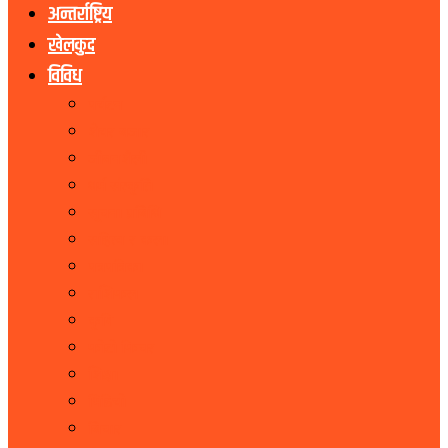
अन्तर्राष्ट्रिय
खेलकुद
विविध
पर्यटन
शेयर बजार
जीवनशैली
धर्म संस्कृति
सूचना प्रबिधि
सहित्य र कला
पत्रपत्रिका
राशिफल
कृषि
फोटो फिचर
शिक्षा
भिडियो
बिचार