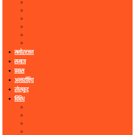
मधेस प्रदेश
बागमती प्रदेश
गण्डकी प्रदेश
लुम्बिनी प्रदेश
कर्णाली प्रदेश
सुदूरपश्चिम प्रदेश
मनोरन्जन
समाज
प्रवास
अन्तर्राष्ट्रिय
खेलकुद
विविध
पर्यटन
शेयर बजार
जीवनशैली
धर्म संस्कृति