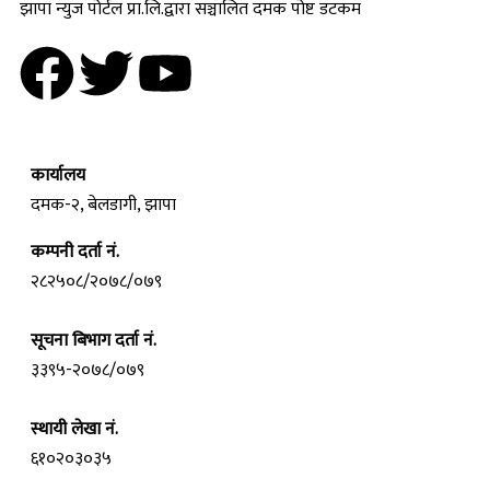
झापा न्युज पोर्टल प्रा.लि.द्वारा सञ्चालित दमक पोष्ट डटकम
कार्यालय
दमक-२, बेलडागी, झापा
कम्पनी दर्ता नं.
२८२५०८/२०७८/०७९
सूचना बिभाग दर्ता नं.
३३९५-२०७८/०७९
स्थायी लेखा नं.
६१०२०३०३५