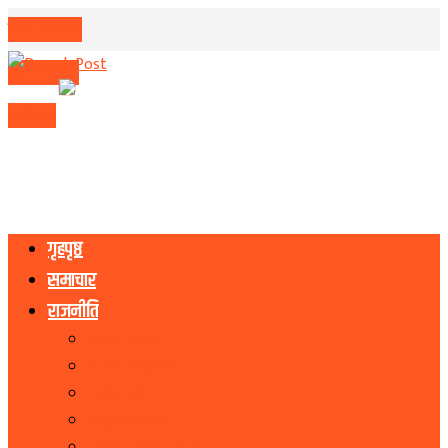
मिति परिवर्तन
मुद्रा विनिमय
राशिफल
गृहपृष्ठ
समाचार
राजनीति
नेकपा एमाले
नेपाली काङ्ग्रेस
माओवादी
राष्ट्रिय जनमोर्चा