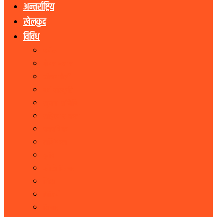
अन्तर्राष्ट्रिय
खेलकुद
विविध
पर्यटन
शेयर बजार
जीवनशैली
धर्म संस्कृति
सूचना प्रबिधि
सहित्य र कला
पत्रपत्रिका
राशिफल
कृषि
फोटो फिचर
शिक्षा
भिडियो
बिचार