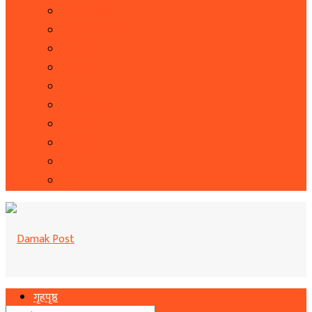
सूचना प्रबिधि
सहित्य र कला
पत्रपत्रिका
राशिफल
कृषि
फोटो फिचर
शिक्षा
भिडियो
बिचार
रोचक
गृहपृष्ठ