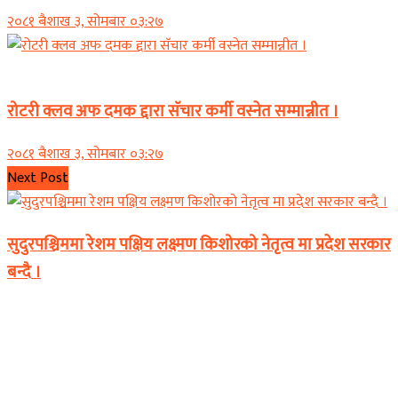
२०८१ बैशाख ३, सोमबार ०३:२७
समाचार
रोटरी क्लव अफ दमक द्दारा सॅचार कर्मी वस्नेत सम्मान्नीत ।
२०८१ बैशाख ३, सोमबार ०३:२७
Next Post
सुदुरपश्चिममा रेशम पक्षिय लक्ष्मण किशोरको नेतृत्व मा प्रदेश सरकार
बन्दै ।