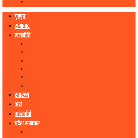
रोचक
गृहपृष्ठ
समाचार
राजनीति
नेकपा एमाले
नेपाली काङ्ग्रेस
माओवादी
राष्ट्रिय जनमोर्चा
राष्ट्रिय प्रजातन्त्र पार्टी
जनता समाजवादी पार्टी
स्वास्थ्य
अर्थ
अन्तर्वार्ता
प्रदेश समाचार
कोशी प्रदेश