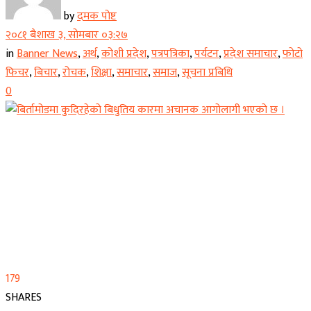
by
दमक पोष्ट
२०८१ बैशाख ३, सोमबार ०३:२७
in
Banner News
,
अर्थ
,
कोशी प्रदेश
,
पत्रपत्रिका
,
पर्यटन
,
प्रदेश समाचार
,
फोटो
फिचर
,
बिचार
,
रोचक
,
शिक्षा
,
समाचार
,
समाज
,
सूचना प्रबिधि
0
179
SHARES