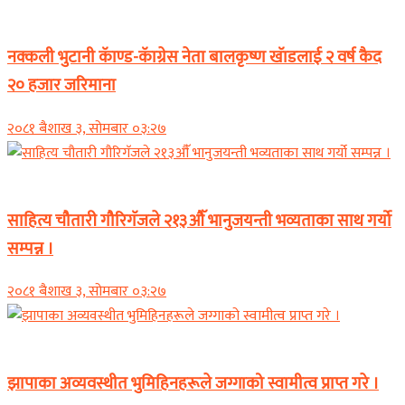
समाचार
नक्कली भुटानी कॅाण्ड-कॅाग्रेस नेता बालकृष्ण खॅाडलाई २ वर्ष कैद
२० हजार जरिमाना
२०८१ बैशाख ३, सोमबार ०३:२७
समाचार
साहित्य चौतारी गौरिगॅजले २१३औॅ भानुजयन्ती भव्यताका साथ गर्यो
सम्पन्न ।
२०८१ बैशाख ३, सोमबार ०३:२७
समाचार
झापाका अव्यवस्थीत भुमिहिनहरूले जग्गाको स्वामीत्व प्राप्त गरे ।