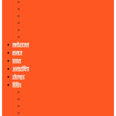
मधेस प्रदेश
बागमती प्रदेश
गण्डकी प्रदेश
लुम्बिनी प्रदेश
कर्णाली प्रदेश
सुदूरपश्चिम प्रदेश
मनोरन्जन
समाज
प्रवास
अन्तर्राष्ट्रिय
खेलकुद
विविध
पर्यटन
शेयर बजार
जीवनशैली
धर्म संस्कृति