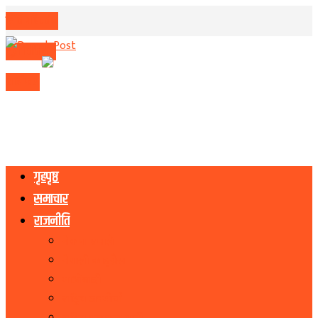
मिति परिवर्तन
मुद्रा विनिमय
राशिफल
गृहपृष्ठ
समाचार
राजनीति
नेकपा एमाले
नेपाली काङ्ग्रेस
माओवादी
राष्ट्रिय जनमोर्चा