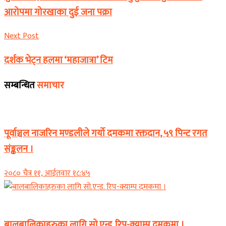
आरोपमा गोरखाका दुई जना पक्रा
Next Post
दर्शक भेट्न हलमा ‘महाजात्रा’ टिम
सम्बन्धित
समाचार
Banner News
पूर्वाञ्चल नाजरिन मण्डलीले गर्यो दमकमा रक्तदान, ५९ पिन्ट रगत
संङ्कलन ।
२०८० चैत्र ११, आईतवार १८:४५
कोशी प्रदेश
बालबालिकाहरुका लागि सो.एन्ड. रिप-क्याम्प दमकमा ।