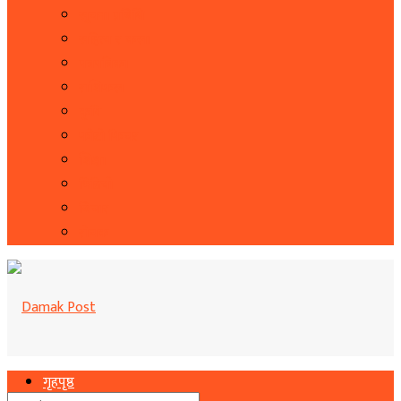
सूचना प्रबिधि
सहित्य र कला
पत्रपत्रिका
राशिफल
कृषि
फोटो फिचर
शिक्षा
भिडियो
बिचार
रोचक
गृहपृष्ठ