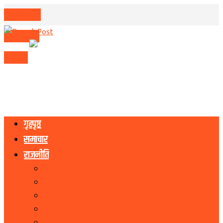
मिति परिवर्तन
मुद्रा विनिमय
राशिफल
गृहपृष्ठ
समाचार
राजनीति
नेकपा एमाले
नेपाली काङ्ग्रेस
माओवादी
राष्ट्रिय जनमोर्चा