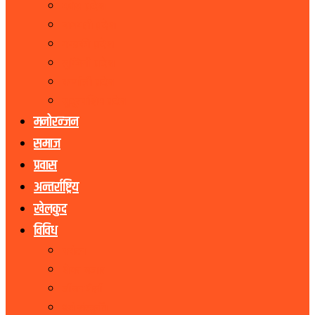
मधेस प्रदेश
बागमती प्रदेश
गण्डकी प्रदेश
लुम्बिनी प्रदेश
कर्णाली प्रदेश
सुदूरपश्चिम प्रदेश
मनोरन्जन
समाज
प्रवास
अन्तर्राष्ट्रिय
खेलकुद
विविध
पर्यटन
शेयर बजार
जीवनशैली
धर्म संस्कृति