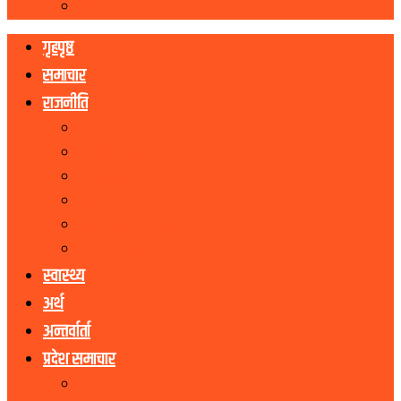
रोचक
गृहपृष्ठ
समाचार
राजनीति
नेकपा एमाले
नेपाली काङ्ग्रेस
माओवादी
राष्ट्रिय जनमोर्चा
राष्ट्रिय प्रजातन्त्र पार्टी
जनता समाजवादी पार्टी
स्वास्थ्य
अर्थ
अन्तर्वार्ता
प्रदेश समाचार
कोशी प्रदेश