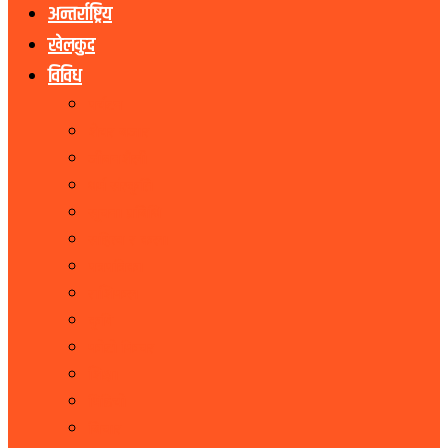
अन्तर्राष्ट्रिय
खेलकुद
विविध
पर्यटन
शेयर बजार
जीवनशैली
धर्म संस्कृति
सूचना प्रबिधि
सहित्य र कला
पत्रपत्रिका
राशिफल
कृषि
फोटो फिचर
शिक्षा
भिडियो
बिचार