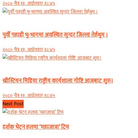
२०८० चैत्र ११, आईतवार १८:४५
कोशी प्रदेश
पुर्वी पहाडी भु-भागमा अवस्थित सुन्दर जिल्ला तेर्हथुम ।
२०८० चैत्र ११, आईतवार १८:४५
धर्म संस्कृति
ख्रीस्टियन मिडिया राष्ट्रीय कार्यशाला गोष्टि आजबाट शुरु।
२०८० चैत्र ११, आईतवार १८:४५
Next Post
दर्शक भेट्न हलमा ‘महाजात्रा’ टिम