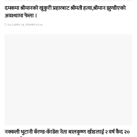
दमकमा श्रीमानको खुकुरी प्रहारबाट श्रीमती हत्या,श्रीमान झुण्डीएको
अवश्थामा फेला ।
२०८२ असार २४, मंगलवार १२:०१
समाचार
नक्कली भुटानी कॅाण्ड-कॅाग्रेस नेता बालकृष्ण खॅाडलाई २ वर्ष कैद २०