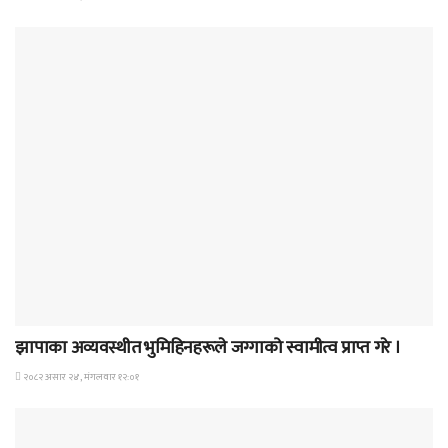
समाचार
झापाका अव्यवस्थीत भुमिहिनहरूले जग्गाको स्वामीत्व प्राप्त गरे ।
२०८२ असार २४, मंगलवार १२:०१