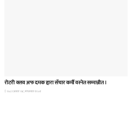
समाचार
रोटरी क्लव अफ दमक द्दारा सॅचार कर्मी वस्नेत सम्मान्नीत ।
२०८२ असार २४, मंगलवार १२:०१