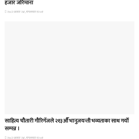
हजार जरिमाना
२०८२ असार २४, मंगलवार १२:०१
समाचार
साहित्य चौतारी गौरिगॅजले २१३औॅ भानुजयन्ती भव्यताका साथ गर्यो
सम्पन्न ।
२०८२ असार २४, मंगलवार १२:०१