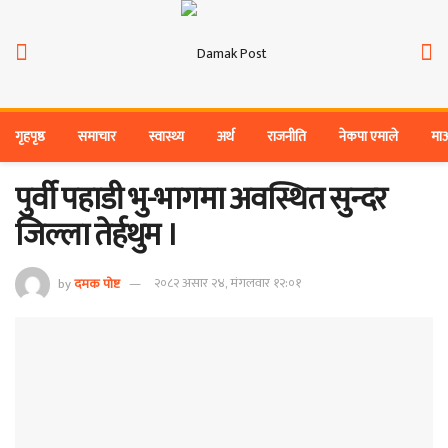
गृहपृष्ठ
समाचार
स्वास्थ्य
अर्थ
राजनीति
नेकपा एमाले
मा
पुर्वी पहाडी भु-भागमा अवस्थित सुन्दर
जिल्ला तेर्हथुम ।
by
दमक पोष्ट
२०८२ असार २४, मंगलवार १२:०१