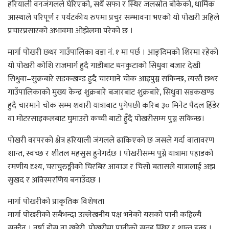
हरियाली वनजंगलले घेरिएको, सधैं सफा र स्थिर जलस्रोत बोकेको, धार्मिक
आस्थाले परिपूर्ण र पर्यटकीय रुपमा प्रचुर सम्भावना भएको यो पोखरी अहिले
प्रचारप्रसारको अभावमा ओझेलमा परेको छ ।
मार्गा पोखरी छथर गाउँपालिका वडा नं. १ मा पर्छ । आङ्दिमको शिरमा रहेको
यो पोखरी कोशि राजमार्ग हुदै गाडीबाट धनकुटाको सिधुवा बजार देखी
सिधुवा–सुक्रबारे सडकखण्ड हुदै चारमाने चोक आइपुग्न सकिन्छ, त्यस्तै छथर
गाउँपालिकाको मुख्य केन्द्र शुक्रबारे बजारबाट शुक्रबारे, सिधुवा सडकखण्ड
हुदै चारमाने चोक सम्म शवारी यात्राबाट पुगेपछी करिब ३० मिनेट पैदल हिँडेर
वा मोटरसाइकलबाट घुमाउरो कच्ची बाटो हुँदै पोखरीसम्म पुग्न सकिन्छ।
पोखरी वरपरको क्षेत्र हरियाली जंगलले ढाकिएको छ जसले गर्दा वातावरण
शान्त, स्वच्छ र शीतल महसुस हुनेगर्दछ । पोखरीसम्म पुग्ने यात्रामा पहाडको
रमणीय दृश्य, चराचुरुङ्गीको चिरबिर आवाज र चिसो बतासले यात्रालाई अझ
सुखद र अविस्मरणिय बनाउँदछ ।
मार्गा पोखरीको प्राकृतिक विशेषता
मार्गा पोखरीको सबैभन्दा उल्लेखनीय पक्ष भनेको यसको पानी कहिल्यै
सुक्दैन । वर्षा होस् वा खडेरी, पोखरीमा पानीको सतह स्थिर र शान्त हुन्छ ।