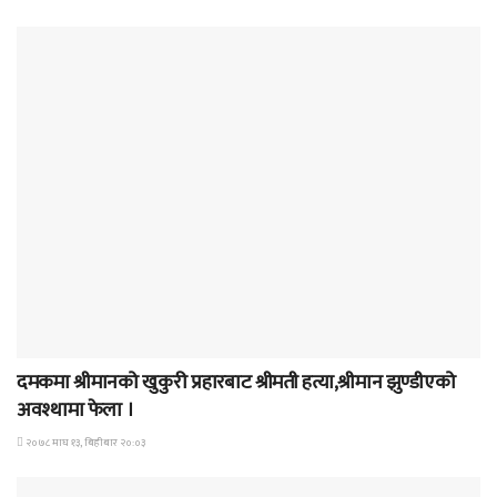
समाचार
दमकमा श्रीमानको खुकुरी प्रहारबाट श्रीमती हत्या,श्रीमान झुण्डीएको
अवश्थामा फेला ।
२०७८ माघ १३, बिहीबार २०:०३