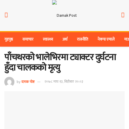
गृहपृष्ठ
समाचार
स्वास्थ्य
अर्थ
राजनीति
नेकपा एमाले
मा
पाँचथरको भालेभिरमा ट्याक्टर दुर्घटना
हुँदा चालकको मृत्यु
by
दमक पोष्ट
२०७८ माघ १३, बिहीबार २०:०३