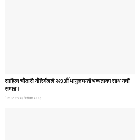
समाचार
साहित्य चौतारी गौरिगॅजले २१३औॅ भानुजयन्ती भव्यताका साथ गर्यो
सम्पन्न ।
२०७८ माघ १३, बिहीबार २०:०३