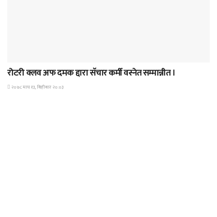
समाचार
रोटरी क्लव अफ दमक द्दारा सॅचार कर्मी वस्नेत सम्मान्नीत ।
२०७८ माघ १३, बिहीबार २०:०३