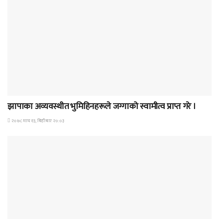
समाचार
झापाका अव्यवस्थीत भुमिहिनहरूले जग्गाको स्वामीत्व प्राप्त गरे ।
२०७८ माघ १३, बिहीबार २०:०३