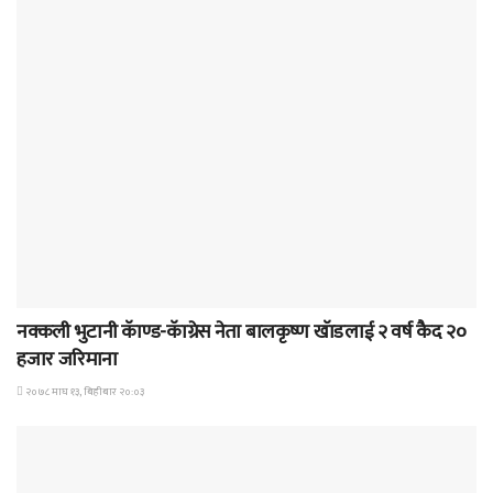
समाचार
नक्कली भुटानी कॅाण्ड-कॅाग्रेस नेता बालकृष्ण खॅाडलाई २ वर्ष कैद २०
हजार जरिमाना
२०७८ माघ १३, बिहीबार २०:०३