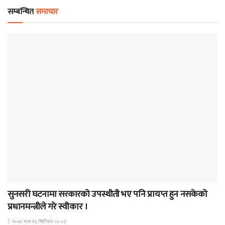
सम्बन्धित
समाचार
समाचार
सुनसरी घटनामा सरकारको उपस्थीती भए पनि प्रायप्त हुन नसकेको
प्रधानमन्त्रीले गरे स्वीकार ।
२०७८ माघ १३, बिहीबार २०:०३