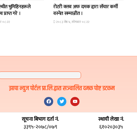
्थीत भुमिहिनहरूले
रोटरी क्लव अफ दमक द्दारा सॅचार कर्मी
 प्राप्त गरे ।
वस्नेत सम्मान्नीत ।
ार ०८:२२
२०८३ जेष्ठ ४, सोमबार ०८:२२
झापा न्युज पोर्टल प्रा.लि.द्वारा सञ्चालित दमक पोष्ट डटकम
सूचना बिभाग दर्ता नं.
स्थायी लेखा नं.
३३९५-२०७८/०७९
६१०२०३०३५