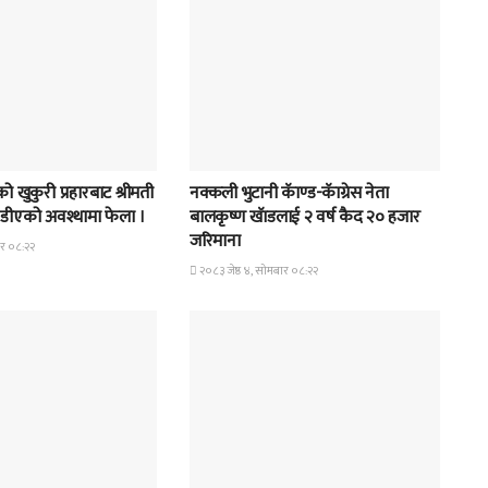
समाचार
 खुकुरी प्रहारबाट श्रीमती
नक्कली भुटानी कॅाण्ड-कॅाग्रेस नेता
ुण्डीएको अवश्थामा फेला ।
बालकृष्ण खॅाडलाई २ वर्ष कैद २० हजार
जरिमाना
ार ०८:२२
२०८३ जेष्ठ ४, सोमबार ०८:२२
समाचार