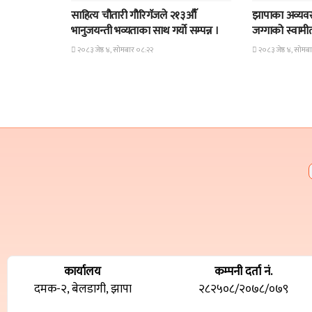
साहित्य चौतारी गौरिगॅजले २१३औॅ
झापाका अव्यवस
भानुजयन्ती भव्यताका साथ गर्यो सम्पन्न ।
जग्गाको स्वामीत्व
२०८३ जेष्ठ ४, सोमबार ०८:२२
२०८३ जेष्ठ ४, सोमब
कार्यालय
कम्पनी दर्ता नं.
दमक-२, बेलडागी, झापा
२८२५०८/२०७८/०७९