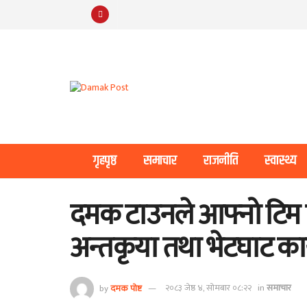
गृहपृष्ठ
समाचार
राजनीति
स्वास्थ्य
दमक टाउनले आफ्नो टि
अन्तकृया तथा भेटघाट कार्यक
by
दमक पोष्ट
२०८३ जेष्ठ ४, सोमबार ०८:२२
in
समाचार