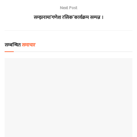
Next Post
सम्झनामा`गणेश रसिक´कार्यक्रम सम्पन्न ।
सम्बन्धित
समाचार