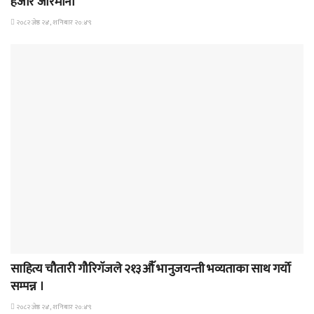
हजार जरिमाना
२०८२ जेष्ठ २४, शनिबार २०:४९
समाचार
साहित्य चौतारी गौरिगॅजले २१३औॅ भानुजयन्ती भव्यताका साथ गर्यो
सम्पन्न ।
२०८२ जेष्ठ २४, शनिबार २०:४९