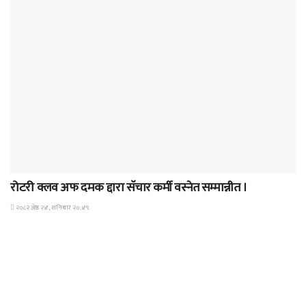
समाचार
रोटरी क्लव अफ दमक द्दारा सॅचार कर्मी वस्नेत सम्मान्नीत ।
२०८२ जेष्ठ २४, शनिबार २०:४९