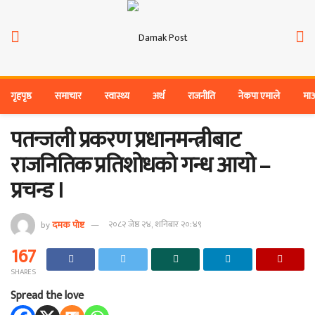
गृहपृष्ठ
समाचार
स्वास्थ्य
अर्थ
राजनीति
नेकपा एमाले
मा
पतन्जली प्रकरण प्रधानमन्त्रीबाट
राजनितिक प्रतिशोधको गन्ध आयो –
प्रचन्ड ।
by
दमक पोष्ट
२०८२ जेष्ठ २४, शनिबार २०:४९
167
SHARES
Spread the love