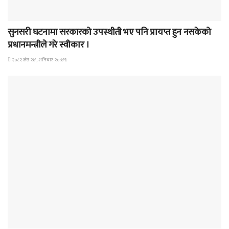
समाचार
सुनसरी घटनामा सरकारको उपस्थीती भए पनि प्रायप्त हुन नसकेको
प्रधानमन्त्रीले गरे स्वीकार ।
२०८२ जेष्ठ २४, शनिबार २०:४९
समाचार