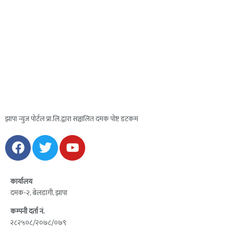
झापा न्युज पोर्टल प्रा.लि.द्वारा सञ्चालित दमक पोष्ट डटकम
कार्यालय
दमक-२, बेलडागी, झापा
कम्पनी दर्ता नं.
२८२५०८/२०७८/०७९