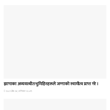
समाचार
झापाका अव्यवस्थीत भुमिहिनहरूले जग्गाको स्वामीत्व प्राप्त गरे ।
२०८२ जेष्ठ २४, शनिबार २०:४९