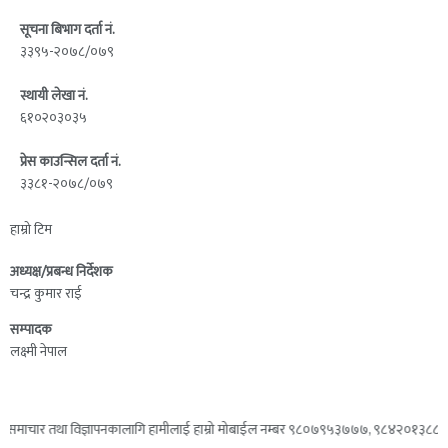
सूचना बिभाग दर्ता नं.
३३९५-२०७८/०७९
स्थायी लेखा नं.
६१०२०३०३५
प्रेस काउन्सिल दर्ता नं.
३३८१-२०७८/०७९
हाम्रो टिम
अध्यक्ष/प्रबन्ध निर्देशक
चन्द्र कुमार राई
सम्पादक
लक्ष्मी नेपाल
 तथा विज्ञापनकालागि हामीलाई हाम्रो मोबाईल नम्बर ९८०७९५३७७७, ९८४२०१३८८३ वा हाम्रो 