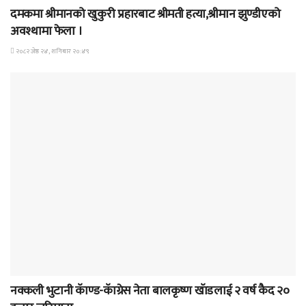
दमकमा श्रीमानको खुकुरी प्रहारबाट श्रीमती हत्या,श्रीमान झुण्डीएको
अवश्थामा फेला ।
२०८२ जेष्ठ २४, शनिबार २०:४९
समाचार
नक्कली भुटानी कॅाण्ड-कॅाग्रेस नेता बालकृष्ण खॅाडलाई २ वर्ष कैद २०