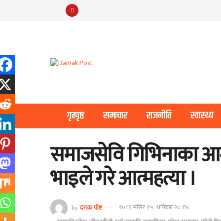
गृहपृष्ठ
समाचार
राजनीति
स्वास्थ्य
समाजसेवि गिभिनाका आम
भाइले गरे आत्महत्या ।
by
दमक पोष्ट
२०८१ मंसिर १५, शनिबार २०:१४