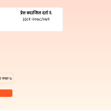
प्रेस काउन्सिल दर्ता नं.
३३८१-२०७८/०७९
 ९८०७९५३७७७, ९८४२०१३८८३ वा हाम्रो इमेल ठेगाना damakpost@gmail.com मा सम्पर