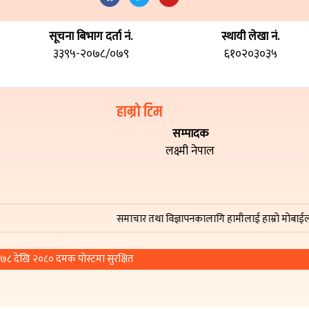
सूचना बिभाग दर्ता नं.
स्थायी लेखा नं.
३३९५-२०७८/०७९
६१०२०३०३५
हाम्रो टिम
सम्पादक
लक्ष्मी नेपाल
समाचार तथा विज्ञापनकालागि हामीलाई हाम्रो मोबाईल नम्बर
© प्रतिलिपि अधिकार २०७८ देखि २०८० दमक पोस्टमा सुरक्षित