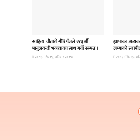
समाचार
समाचार
साहित्य चौतारी गौरिगॅजले २१३औॅ
झापाका अव्यवस
भानुजयन्ती भव्यताका साथ गर्यो सम्पन्न ।
जग्गाको स्वामीत्व
२०८१ मंसिर १५, शनिबार २०:१४
२०८१ मंसिर १५, शन