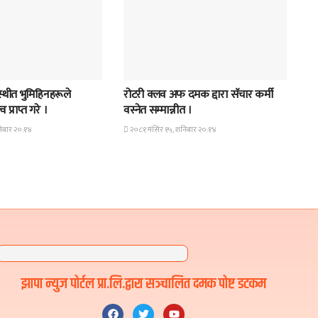
समाचार
्थीत भुमिहिनहरूले
रोटरी क्लव अफ दमक द्दारा सॅचार कर्मी
 प्राप्त गरे ।
वस्नेत सम्मान्नीत ।
िबार २०:१४
२०८१ मंसिर १५, शनिबार २०:१४
झापा न्युज पोर्टल प्रा.लि.द्वारा सञ्चालित दमक पोष्ट डटकम