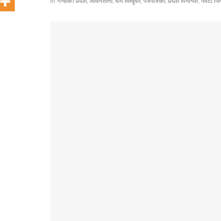
in
गण्डकी प्रदेश
,
जीवनशैली
,
धर्म संस्कृति
,
पत्रपत्रिका
,
प्रदेश समाचार
,
फोटो फि