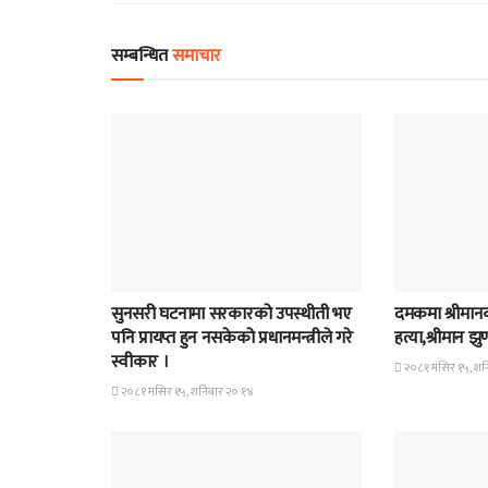
सम्बन्धित
समाचार
समाचार
समाचार
सुनसरी घटनामा सरकारको उपस्थीती भए
दमकमा श्रीमानको
पनि प्रायप्त हुन नसकेको प्रधानमन्त्रीले गरे
हत्या,श्रीमान झ
स्वीकार ।
२०८१ मंसिर १५, शन
२०८१ मंसिर १५, शनिबार २०:१४