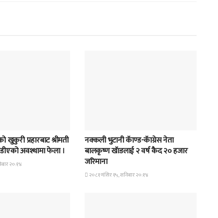
समाचार
 खुकुरी प्रहारबाट श्रीमती
नक्कली भुटानी कॅाण्ड-कॅाग्रेस नेता
ुण्डीएको अवश्थामा फेला ।
बालकृष्ण खॅाडलाई २ वर्ष कैद २० हजार
जरिमाना
िबार २०:१४
२०८१ मंसिर १५, शनिबार २०:१४