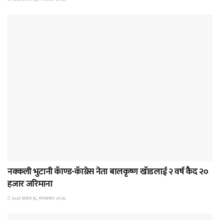
समाचार
नक्कली भुटानी कॅाण्ड-कॅाग्रेस नेता बालकृष्ण खॅाडलाई २ वर्ष कैद २०
हजार जरिमाना
२०८१ असार १८, मंगलवार ०९:१८