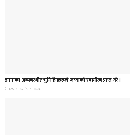
समाचार
झापाका अव्यवस्थीत भुमिहिनहरूले जग्गाको स्वामीत्व प्राप्त गरे ।
२०८१ असार १८, मंगलवार ०९:१८