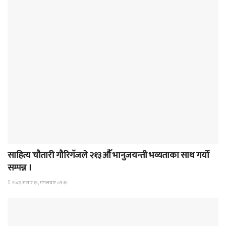
समाचार
साहित्य चौतारी गौरिगॅजले २१३औॅ भानुजयन्ती भव्यताका साथ गर्यो
सम्पन्न ।
२०८१ असार १८, मंगलवार ०९:१८