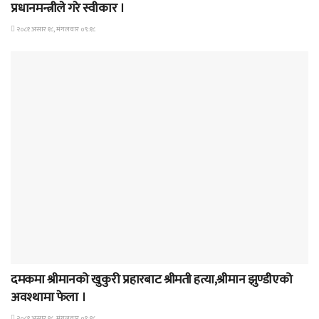
प्रधानमन्त्रीले गरे स्वीकार ।
२०८१ असार १८, मंगलवार ०९:१८
समाचार
दमकमा श्रीमानको खुकुरी प्रहारबाट श्रीमती हत्या,श्रीमान झुण्डीएको
अवश्थामा फेला ।
२०८१ असार १८, मंगलवार ०९:१८