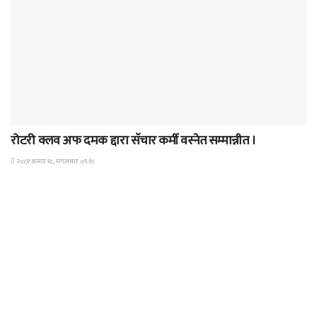
समाचार
रोटरी क्लव अफ दमक द्दारा सॅचार कर्मी वस्नेत सम्मान्नीत ।
२०८१ असार १८, मंगलवार ०९:१८