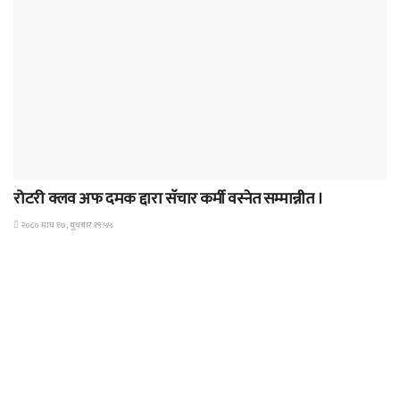
समाचार
रोटरी क्लव अफ दमक द्दारा सॅचार कर्मी वस्नेत सम्मान्नीत ।
२०८० माघ १७, बुधबार १९:५५