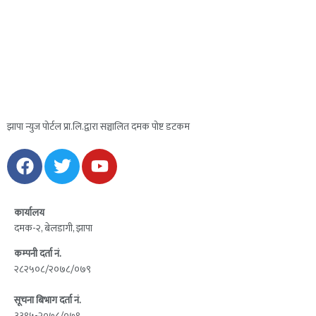
झापा न्युज पोर्टल प्रा.लि.द्वारा सञ्चालित दमक पोष्ट डटकम
कार्यालय
दमक-२, बेलडागी, झापा
कम्पनी दर्ता नं.
२८२५०८/२०७८/०७९
सूचना बिभाग दर्ता नं.
३३९५-२०७८/०७९