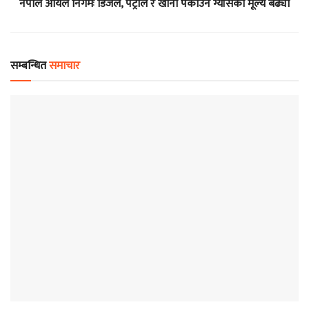
नेपाल आयल निगमः डिजेल, पेट्रोल र खाना पकाउने ग्याँसको मूल्य बढ्यो
सम्बन्धित
समाचार
समाचार