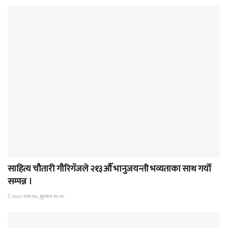
समाचार
साहित्य चौतारी गौरिगॅजले २१३औॅ भानुजयन्ती भव्यताका साथ गर्यो
सम्पन्न ।
२०८० माघ १७, बुधबार १९:५५