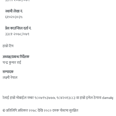
स्थायी लेखा नं.
६१०२०३०३५
प्रेस काउन्सिल दर्ता नं.
३३८१-२०७८/०७९
हाम्रो टिम
अध्यक्ष/प्रबन्ध निर्देशक
चन्द्र कुमार राई
सम्पादक
लक्ष्मी नेपाल
ाई हाम्रो मोबाईल नम्बर ९८०७९५३७७७, ९८४२०१३८८३ वा हाम्रो इमेल ठेगाना damakpost@gma
© प्रतिलिपि अधिकार २०७८ देखि २०८० दमक पोस्टमा सुरक्षित