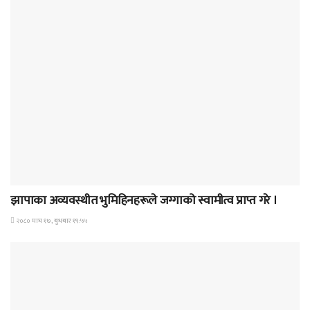
समाचार
झापाका अव्यवस्थीत भुमिहिनहरूले जग्गाको स्वामीत्व प्राप्त गरे ।
२०८० माघ १७, बुधबार १९:५५