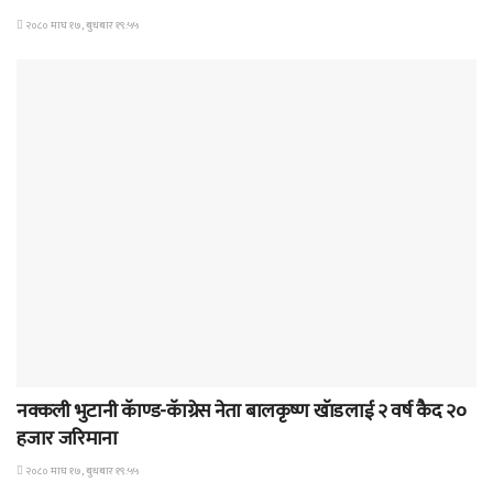
२०८० माघ १७, बुधबार १९:५५
समाचार
नक्कली भुटानी कॅाण्ड-कॅाग्रेस नेता बालकृष्ण खॅाडलाई २ वर्ष कैद २०
हजार जरिमाना
२०८० माघ १७, बुधबार १९:५५