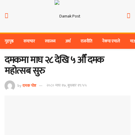
गृहपृष्ठ
समाचार
स्वास्थ्य
अर्थ
राजनीति
नेकपा एमाले
मा
दमकमा माघ २८ देखि ५ औँ दमक
महोत्सब सुरु
by
दमक पोष्ट
२०८० माघ १७, बुधबार १९:५५