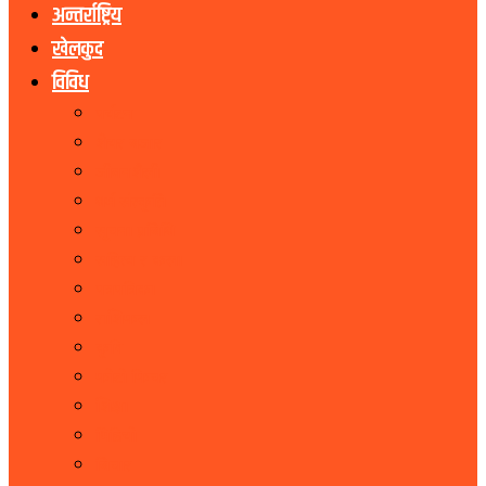
अन्तर्राष्ट्रिय
खेलकुद
विविध
पर्यटन
शेयर बजार
जीवनशैली
धर्म संस्कृति
सूचना प्रबिधि
सहित्य र कला
पत्रपत्रिका
राशिफल
कृषि
फोटो फिचर
शिक्षा
भिडियो
बिचार