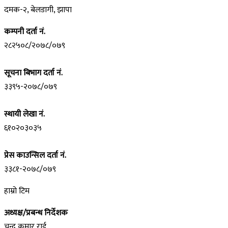
दमक-२, बेलडागी, झापा
कम्पनी दर्ता नं.
२८२५०८/२०७८/०७९
सूचना बिभाग दर्ता नं.
३३९५-२०७८/०७९
स्थायी लेखा नं.
६१०२०३०३५
प्रेस काउन्सिल दर्ता नं.
३३८१-२०७८/०७९
हाम्रो टिम
अध्यक्ष/प्रबन्ध निर्देशक
चन्द्र कुमार राई