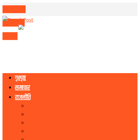
मिति परिवर्तन
मुद्रा विनिमय
राशिफल
गृहपृष्ठ
समाचार
राजनीति
नेकपा एमाले
नेपाली काङ्ग्रेस
माओवादी
राष्ट्रिय जनमोर्चा