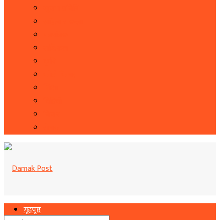
सूचना प्रबिधि
सहित्य र कला
पत्रपत्रिका
राशिफल
कृषि
फोटो फिचर
शिक्षा
भिडियो
बिचार
रोचक
गृहपृष्ठ