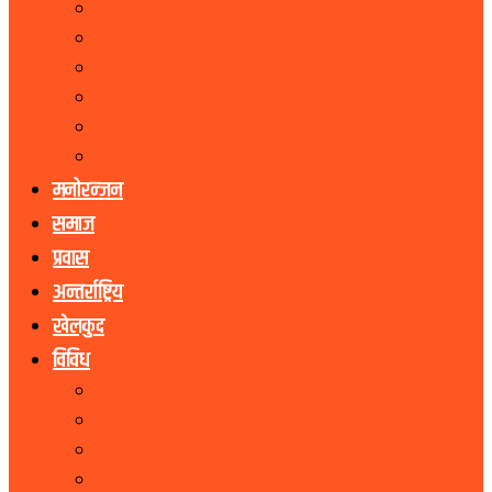
मधेस प्रदेश
बागमती प्रदेश
गण्डकी प्रदेश
लुम्बिनी प्रदेश
कर्णाली प्रदेश
सुदूरपश्चिम प्रदेश
मनोरन्जन
समाज
प्रवास
अन्तर्राष्ट्रिय
खेलकुद
विविध
पर्यटन
शेयर बजार
जीवनशैली
धर्म संस्कृति