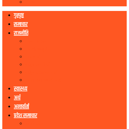
रोचक
गृहपृष्ठ
समाचार
राजनीति
नेकपा एमाले
नेपाली काङ्ग्रेस
माओवादी
राष्ट्रिय जनमोर्चा
राष्ट्रिय प्रजातन्त्र पार्टी
जनता समाजवादी पार्टी
स्वास्थ्य
अर्थ
अन्तर्वार्ता
प्रदेश समाचार
कोशी प्रदेश