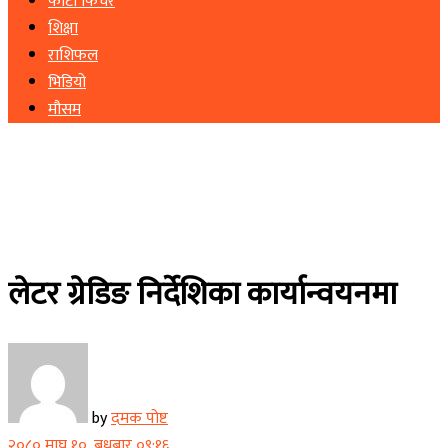
फोटो फिचर
शिक्षा
राशिफल
भिडियो
मौसम
लेटर ग्रेडिङ निर्देशिका कार्यान्वयनमा
by
दमक पोष्ट
२०८० माघ १०, बुधबार ०९:१६