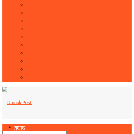
सूचना प्रबिधि
सहित्य र कला
पत्रपत्रिका
राशिफल
कृषि
फोटो फिचर
शिक्षा
भिडियो
बिचार
रोचक
गृहपृष्ठ