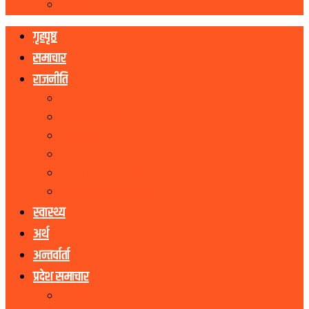
रोचक
गृहपृष्ठ
समाचार
राजनीति
नेकपा एमाले
नेपाली काङ्ग्रेस
माओवादी
राष्ट्रिय जनमोर्चा
राष्ट्रिय प्रजातन्त्र पार्टी
जनता समाजवादी पार्टी
स्वास्थ्य
अर्थ
अन्तर्वार्ता
प्रदेश समाचार
कोशी प्रदेश