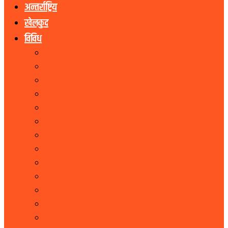
अन्तर्राष्ट्रिय
खेलकुद
विविध
पर्यटन
शेयर बजार
जीवनशैली
धर्म संस्कृति
सूचना प्रबिधि
सहित्य र कला
पत्रपत्रिका
राशिफल
कृषि
फोटो फिचर
शिक्षा
भिडियो
बिचार