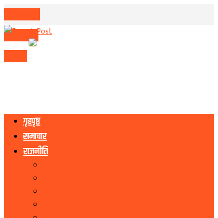
मिति परिवर्तन
मुद्रा विनिमय
राशिफल
गृहपृष्ठ
समाचार
राजनीति
नेकपा एमाले
नेपाली काङ्ग्रेस
माओवादी
राष्ट्रिय जनमोर्चा