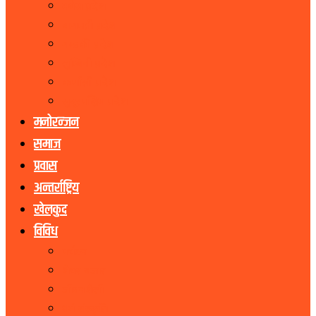
मधेस प्रदेश
बागमती प्रदेश
गण्डकी प्रदेश
लुम्बिनी प्रदेश
कर्णाली प्रदेश
सुदूरपश्चिम प्रदेश
मनोरन्जन
समाज
प्रवास
अन्तर्राष्ट्रिय
खेलकुद
विविध
पर्यटन
शेयर बजार
जीवनशैली
धर्म संस्कृति