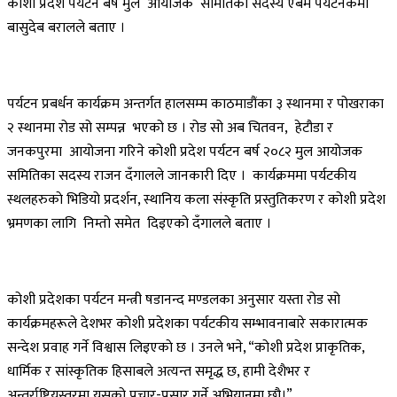
कोशी प्रदेश पर्यटन बर्ष मुल
आयोजक
समितिका सदस्य एबम पर्यटनकर्मी
बासुदेब बरालले बताए ।
पर्यटन प्रबर्धन कार्यक्रम अन्तर्गत हालसम्म काठमाडौंका ३ स्थानमा र पोखराका
२ स्थानमा रोड सो सम्पन्न
भएको छ । रोड सो अब चितवन,
हेटौडा र
जनकपुरमा
आयोजना गरिने कोशी प्रदेश पर्यटन बर्ष २०८२ मुल आयोजक
समितिका सदस्य राजन दँगालले जानकारी दिए । कार्यक्रममा पर्यटकीय
स्थलहरुकाे भिडियो प्रदर्शन, स्थानिय कला संस्कृति प्रस्तुतिकरण र कोशी प्रदेश
भ्रमणका लागि
निम्तो समेत
दिइएको दँगालले बताए ।
कोशी प्रदेशका पर्यटन मन्त्री षडानन्द मण्डलका अनुसार यस्ता रोड सो
कार्यक्रमहरूले देशभर कोशी प्रदेशका पर्यटकीय सम्भावनाबारे सकारात्मक
सन्देश प्रवाह गर्ने विश्वास लिइएकाे छ । उनले भने, “कोशी प्रदेश प्राकृतिक,
धार्मिक र सांस्कृतिक हिसाबले अत्यन्त समृद्ध छ, हामी देशैभर र
अन्तर्राष्ट्रियस्तरमा यसको प्रचार-प्रसार गर्ने अभियानमा छौ।”