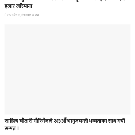
हजार जरिमाना
२०८२ जेष्ठ १३, मंगलवार २१:४४
समाचार
साहित्य चौतारी गौरिगॅजले २१३औॅ भानुजयन्ती भव्यताका साथ गर्यो
सम्पन्न ।