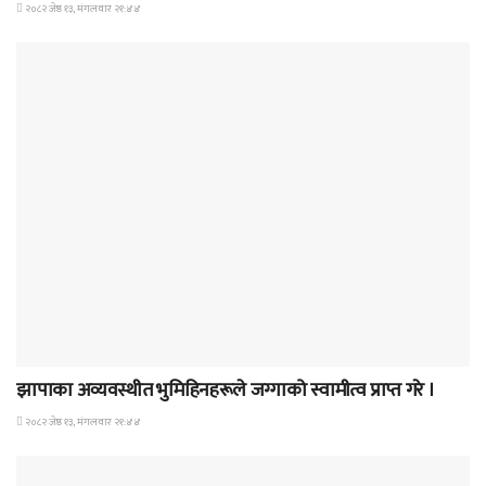
२०८२ जेष्ठ १३, मंगलवार २१:४४
समाचार
झापाका अव्यवस्थीत भुमिहिनहरूले जग्गाको स्वामीत्व प्राप्त गरे ।
२०८२ जेष्ठ १३, मंगलवार २१:४४