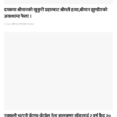
दमकमा श्रीमानको खुकुरी प्रहारबाट श्रीमती हत्या,श्रीमान झुण्डीएको
अवश्थामा फेला ।
२०८२ जेष्ठ १३, मंगलवार २१:४४
समाचार
नक्कली भुटानी कॅाण्ड-कॅाग्रेस नेता बालकृष्ण खॅाडलाई २ वर्ष कैद २०