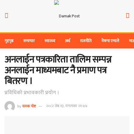
गृहपृष्ठ
समाचार
स्वास्थ्य
अर्थ
राजनीति
नेकपा एमाले
मा
अनलाईन पत्रकारिता तालिम सम्पन्न
अनलाईन माध्यमबाट नै प्रमाण पत्र
बितरण ।
प्रविधिको प्रभावकारी प्रयोग ।
by
दमक पोष्ट
२०८२ जेष्ठ १३, मंगलवार २१:४४