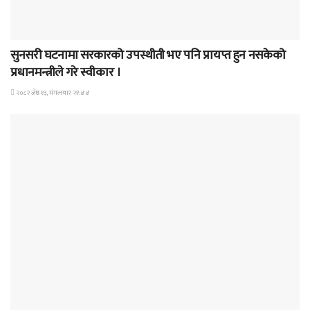
समाचार
सुनसरी घटनामा सरकारको उपस्थीती भए पनि प्रायप्त हुन नसकेको
प्रधानमन्त्रीले गरे स्वीकार ।
२०८२ जेष्ठ १३, मंगलवार २१:४४
समाचार