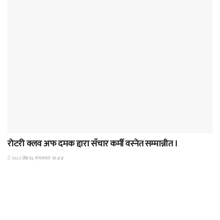
समाचार
रोटरी क्लव अफ दमक द्दारा सॅचार कर्मी वस्नेत सम्मान्नीत ।
२०८२ जेष्ठ १३, मंगलवार २१:४४