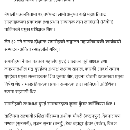
प्रशिक्षार्थीको सहभागिता रहेको थियो ।
नेपाली पत्रकारितामा २६ वर्षभन्दा लामो अनुभव राख्ने महाप्रतिवाद
साप्ताहिकका प्रकाशक तथा प्रधान सम्पादक तारा लामिछाने (गिदोन)
तालिमको प्रमुख प्रशिक्षक थिए ।
जेष्ठ १२ गते सम्पन्न दीक्षान्त समारोहको सञ्चालन महाप्रतिवादकी कार्यकारी
सम्पादक अनिता रसाइलीले गरिन् ।
समारोहमा नेपाल पत्रकार महासंघ युएई शाखाका पूर्व अध्यक्ष तथा
जनप्रगतिशील मञ्च युएईका अध्यक्ष लक्ष्मण खनाल, कास्की आदर्श समाज
युएईका प्रमुख सल्लाहकार शिव कुमार श्रेष्ठ, सूचना चौतारी डटकमका प्रमुख
दिपेश श्रेष्ठ र महाप्रतिवादका प्रधान सम्पादक तारा लामिछाने अतिथिका
रूपमा सहभागी थिए ।
समारोहको सभाध्यक्ष युएई समाचारदाता कृष्ण कुँवर कर्नेलियस थिए ।
तालिममा सहभागी प्रशिक्षार्थीहरूमा अशोक चौधरी (कञ्चनपुर), देवनारायण
मण्डल (सुनसरी), सुजन सुनार (तनहुँ), टेक बहादुर कुँवर (पर्वत), विवश