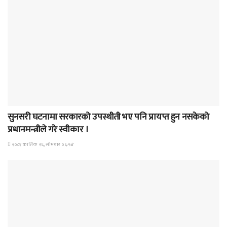
समाचार
सुनसरी घटनामा सरकारको उपस्थीती भए पनि प्रायप्त हुन नसकेको
प्रधानमन्त्रीले गरे स्वीकार ।
२०८१ कार्तिक २६, सोमबार ०६:५४