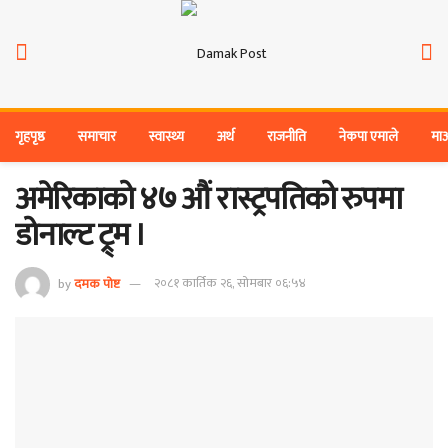
गृहपृष्ठ
समाचार
स्वास्थ्य
अर्थ
राजनीति
नेकपा एमाले
मा
अमेरिकाको ४७ औं रास्ट्रपतिको रुपमा
डोनाल्ट ट्र्म ।
by
दमक पोष्ट
२०८१ कार्तिक २६, सोमबार ०६:५४