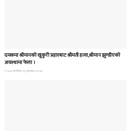
समाचार
दमकमा श्रीमानको खुकुरी प्रहारबाट श्रीमती हत्या,श्रीमान झुण्डीएको
अवश्थामा फेला ।
२०८१ कार्तिक २६, सोमबार ०६:५४