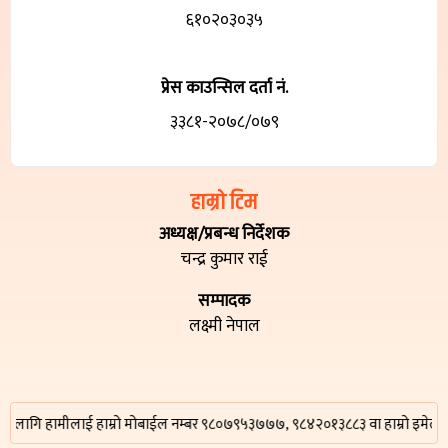
६१०२०३०३५
प्रेस काउन्सिल दर्ता नं.
३३८१-२०७८/०७९
हाम्रो टिम
अध्यक्ष/प्रबन्ध निर्देशक
चन्द्र कुमार राई
सम्पादक
लक्ष्मी नेपाल
गि हामीलाई हाम्रो मोबाईल नम्बर ९८०७९५३७७७, ९८४२०१३८८३ वा हाम्रो इमेल ठेगान