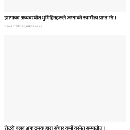
समाचार
झापाका अव्यवस्थीत भुमिहिनहरूले जग्गाको स्वामीत्व प्राप्त गरे ।
२०८१ कार्तिक २६, सोमबार ०६:५४
समाचार
रोटरी क्लव अफ दमक द्दारा सॅचार कर्मी वस्नेत सम्मान्नीत ।