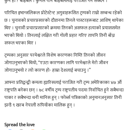
कुन हो ? बाइबल । कुनैले पनि बाइबललाई पराजित गर्न सक्दैन ।”
परिचित इभान्जलिकल प्रोटेस्टेन्ट अगुवाहरूसित ट्रम्पको राम्रो सम्बन्ध रहेको
छ । चुनावको प्रचारप्रसारको दौडानमा तिनले पास्टरहरूबाट आशिष् थापेका
थिए । चुनावी प्रचारप्रसारको क्रममा तिनको असफल हत्याको प्रयाससमेत
भएको थियो । तिनलाई लक्षित गरी गोली प्रहार गरिए तापनि तिनी बाँच्न
सफल भएका थिए ।
ट्रम्पका अनुसार परमेश्वरले विशेष कारणका निम्ति तिनको जीवन
जोगाउनुभएको थियो, “एउटा कारणका लागि परमेश्वरले मेरो जीवन
जोगाउनुभयो र त्यो कारण हो- हाम्रा देशलाई बचाउनु ।”
आफ्ना प्रतिद्वन्द्वी कमला ह्यारिसलाई पराजित गरी ट्रम्प अमेरिकाका ४७ औं
राष्ट्रपति बनेका छन् । ७८ वर्षीय ट्रम्प राष्ट्रपतीय पदमा निर्वाचित हुने सबैभन्दा
पाका र सबैभन्दा धनी मानिस हुन् । फोर्ब्स पत्रिकाको अनुमानअनुसार तिनी
झन्डै ९ खरब नेपाली रुपियाँका मालिक हुन् ।
Spread the love