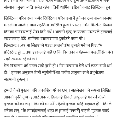
थिए । परिचित व्यापारी, टेलिभिजन व्यक्तित्व र द ट्रम्प अर्गनाइजेसन नामक
संस्थाका मुख्य व्यक्तिसमेत रहेका तिनी धार्मिक दृष्टिकोणबाट ख्रिस्टियन हुन् ।
ख्रिस्टियन परिवारमा जन्मेर ख्रिस्टियन परिवारमा नै हुर्केका ट्रम्प बाल्यकालमा
मन्डलीमा जान्थे र बाल सङ्गतिमा उपस्थित हुन्थे । पास्टर नर्मन भिन्सेन्ट पिलले
तिनका परिवारलाई सेवा दिने गर्थे । आफ्नो मृत्यु नभएसम्म पास्टरले ट्रम्पलाई
सरसल्लाह दिँदै आत्मिक वातावरणमा हुर्काउने काम गरे ।
ख्रिस्टाब्द २०११ मा लिइएको एउटा अन्तर्वार्तामा ट्रम्पले भनेका थिए, “म
प्रोटेस्टेन्ट हुँ। … तपा इंहरूलाई थाहै छ कि विगतका वर्षहरूमा मन्डलीसित मेरो
राम्रो सम्बन्ध रहेको छ ।
मेरा विचारमा धर्म एउटा राम्रो कुरो हो । मेरा विचारमा मेरो धर्म एउटा राम्रो धर्म
हो।” ट्रम्पका अनुसार तिनी न्युयोर्कस्थित चर्चमा जानुका साथै प्रभुभोजमा
सहभागी हुन्छन् ।
ट्रम्पले केही पुस्तक पनि प्रकाशित गरेका छन् । सहलेखकको रूपमा लिखित
आफ्नो कृति ट्रम्पः द आर्ट अफ द डिललाई तिनले आफूलाई मनपर्ने दोस्रो
पुस्तक भनेका छन् । तिनको मनपर्ने पहिलो पुस्तक चाहिँ बाइबल हो । तिनले
भनेका छन्, “के तपाइंहरूलाई थाहा छ [मलाई मनपर्ने] पहिलो पुस्तक चाहिँ