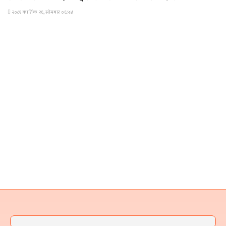
२०८१ कार्तिक २६, सोमबार ०६:५४