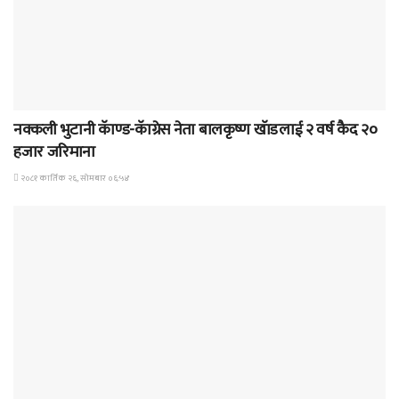
समाचार
नक्कली भुटानी कॅाण्ड-कॅाग्रेस नेता बालकृष्ण खॅाडलाई २ वर्ष कैद २०
हजार जरिमाना
२०८१ कार्तिक २६, सोमबार ०६:५४