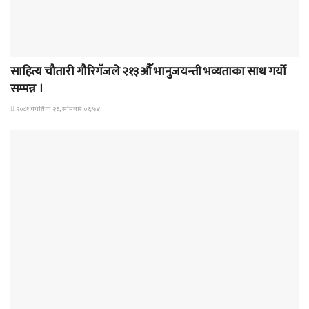
समाचार
साहित्य चौतारी गौरिगॅजले २१३औॅ भानुजयन्ती भव्यताका साथ गर्यो
सम्पन्न ।
२०८१ कार्तिक २६, सोमबार ०६:५४