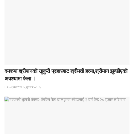
समाचार
दमकमा श्रीमानको खुकुरी प्रहारबाट श्रीमती हत्या,श्रीमान झुण्डीएको
अवश्थामा फेला ।
२०८१ कार्तिक ७, बुधबार ०८:०५