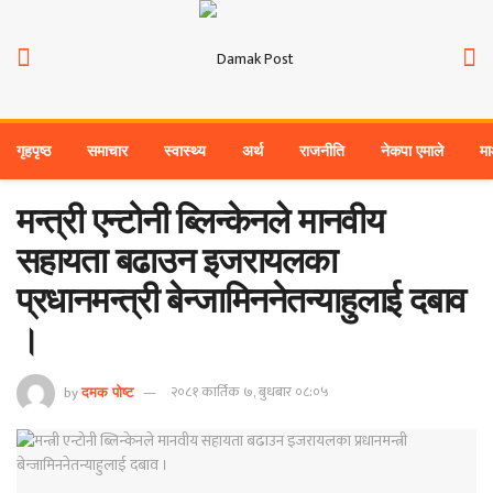
गृहपृष्ठ
समाचार
स्वास्थ्य
अर्थ
राजनीति
नेकपा एमाले
मा
मन्त्री एन्टोनी ब्लिन्केनले मानवीय
सहायता बढाउन इजरायलका
प्रधानमन्त्री बेन्जामिननेतन्याहुलाई दबाव
।
by
२०८१ कार्तिक ७, बुधबार ०८:०५
दमक पोष्ट