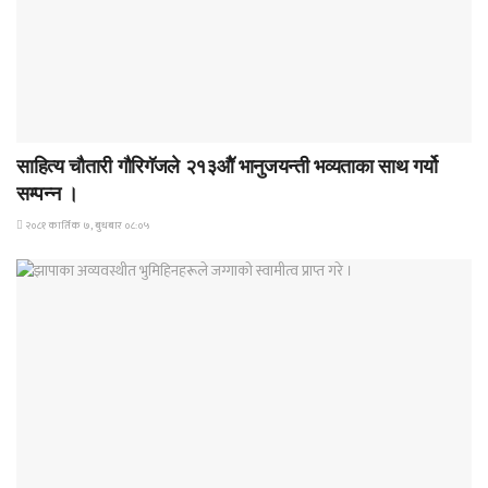
समाचार
साहित्य चौतारी गौरिगॅजले २१३औॅ भानुजयन्ती भव्यताका साथ गर्यो
सम्पन्न ।
२०८१ कार्तिक ७, बुधबार ०८:०५