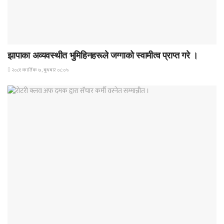
समाचार
झापाका अव्यवस्थीत भुमिहिनहरूले जग्गाको स्वामीत्व प्राप्त गरे ।
२०८१ कार्तिक ७, बुधबार ०८:०५