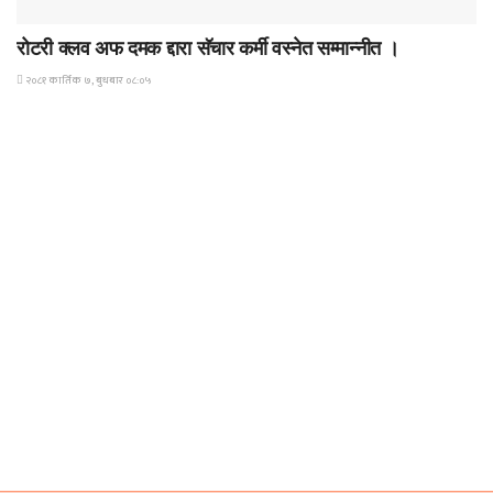
समाचार
रोटरी क्लव अफ दमक द्दारा सॅचार कर्मी वस्नेत सम्मान्नीत ।
२०८१ कार्तिक ७, बुधबार ०८:०५