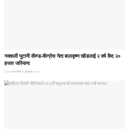
समाचार
नक्कली भुटानी कॅाण्ड-कॅाग्रेस नेता बालकृष्ण खॅाडलाई २ वर्ष कैद २०
हजार जरिमाना
२०८१ कार्तिक ७, बुधबार ०८:०५