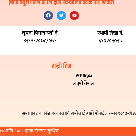
झापा न्युज पोर्टल प्रा.लि.द्वारा सञ्चालित दमक पोष्ट डटकम
सूचना बिभाग दर्ता नं.
स्थायी लेखा नं.
३३९५-२०७८/०७९
६१०२०३०३५
हाम्रो टिम
सम्पादक
लक्ष्मी नेपाल
समाचार तथा विज्ञापनकालागि हामीलाई हाम्रो मोबाईल नम्बर ९८०७९५३७७७, ९८४२
© प्रतिलिपि अधिकार २०७८ देखि २०८० दमक पोस्टमा सुरक्षित