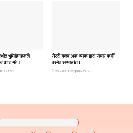
समाचार
्थीत भुमिहिनहरूले
रोटरी क्लव अफ दमक द्दारा सॅचार कर्मी
 प्राप्त गरे ।
वस्नेत सम्मान्नीत ।
ुधबार ०८:०४
२०८१ श्रावण ३०, बुधबार ०८:०४