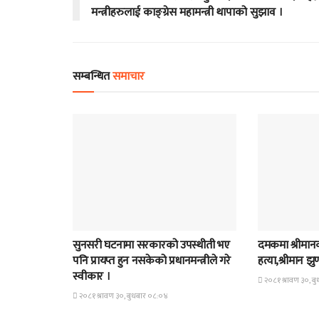
मन्त्रीहरुलाई काङ्ग्रेस महामन्त्री थापाको सुझाव ।
सम्बन्धित
समाचार
समाचार
समाचार
सुनसरी घटनामा सरकारको उपस्थीती भए
दमकमा श्रीमानको
पनि प्रायप्त हुन नसकेको प्रधानमन्त्रीले गरे
हत्या,श्रीमान झ
स्वीकार ।
२०८१ श्रावण ३०, ब
२०८१ श्रावण ३०, बुधबार ०८:०४