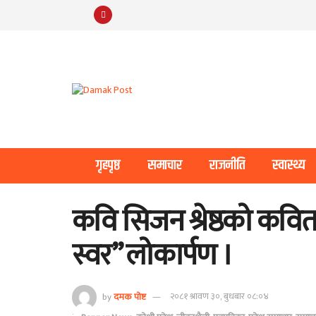
गृहपृष्ठ
समाचार
राजनीति
स्वास्थ्य
कवि सिजन श्रेष्ठको कवि
स्वर” लोकार्पण ।
by
दमक पोष्ट
२०८१ श्रावण ३०, बुधबार ०८:०४