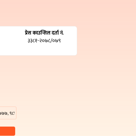
प्रेस काउन्सिल दर्ता नं.
३३८१-२०७८/०७९
०१३८८३ वा हाम्रो इमेल ठेगाना damakpost@gmail.com मा सम्पर्क गर्न सक्नु हुन