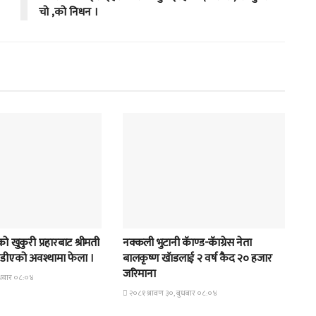
चो ,को निधन ।
समाचार
 खुकुरी प्रहारबाट श्रीमती
नक्कली भुटानी कॅाण्ड-कॅाग्रेस नेता
ुण्डीएको अवश्थामा फेला ।
बालकृष्ण खॅाडलाई २ वर्ष कैद २० हजार
जरिमाना
ुधबार ०८:०४
२०८१ श्रावण ३०, बुधबार ०८:०४