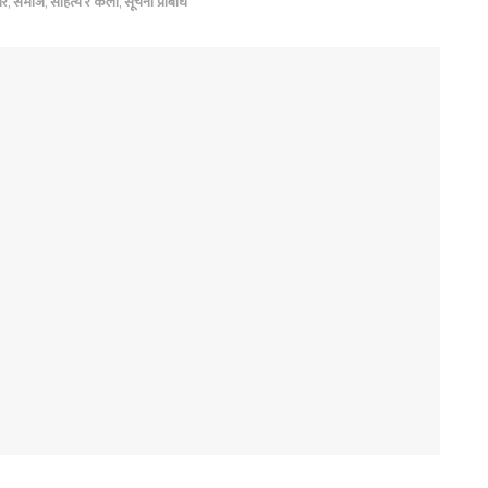
ार
,
समाज
,
सहित्य र कला
,
सूचना प्रबिधि