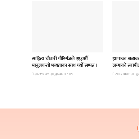
समाचार
समाचार
साहित्य चौतारी गौरिगॅजले २१३औॅ
झापाका अव्यवस
भानुजयन्ती भव्यताका साथ गर्यो सम्पन्न ।
जग्गाको स्वामीत्व
२०८१ श्रावण ३०, बुधबार ०८:०४
२०८१ श्रावण ३०, ब