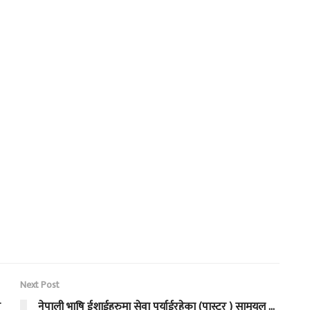
Next Post
न
नेपाली भाषि ईशाईहरुमा सेवा पुर्याईरहेका (पास्टर ) सामुयल …