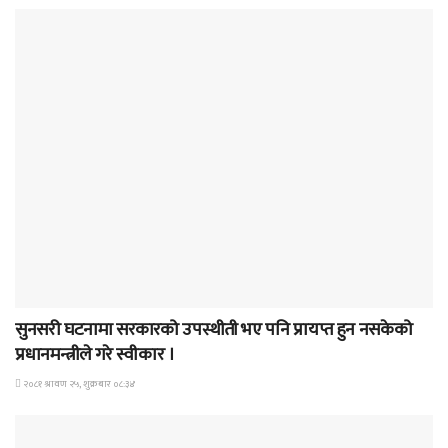
समाचार
सुनसरी घटनामा सरकारको उपस्थीती भए पनि प्रायप्त हुन नसकेको
प्रधानमन्त्रीले गरे स्वीकार ।
२०८१ श्रावण २५, शुक्रबार ०८:३४