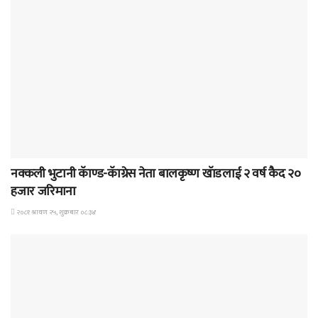
समाचार
नक्कली भुटानी कॅाण्ड-कॅाग्रेस नेता बालकृष्ण खॅाडलाई २ वर्ष कैद २०
हजार जरिमाना
२०८१ श्रावण २५, शुक्रबार ०८:३४