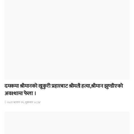
समाचार
दमकमा श्रीमानको खुकुरी प्रहारबाट श्रीमती हत्या,श्रीमान झुण्डीएको
अवश्थामा फेला ।
२०८१ श्रावण २५, शुक्रबार ०८:३४