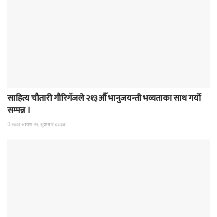
समाचार
साहित्य चौतारी गौरिगॅजले २१३औॅ भानुजयन्ती भव्यताका साथ गर्यो
सम्पन्न ।
२०८१ श्रावण २५, शुक्रबार ०८:३४