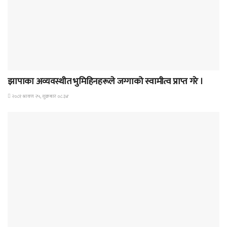
समाचार
झापाका अव्यवस्थीत भुमिहिनहरूले जग्गाको स्वामीत्व प्राप्त गरे ।
२०८१ श्रावण २५, शुक्रबार ०८:३४