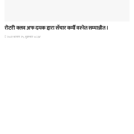
समाचार
रोटरी क्लव अफ दमक द्दारा सॅचार कर्मी वस्नेत सम्मान्नीत ।
२०८१ श्रावण २५, शुक्रबार ०८:३४