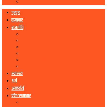
रोचक
गृहपृष्ठ
समाचार
राजनीति
नेकपा एमाले
नेपाली काङ्ग्रेस
माओवादी
राष्ट्रिय जनमोर्चा
राष्ट्रिय प्रजातन्त्र पार्टी
जनता समाजवादी पार्टी
स्वास्थ्य
अर्थ
अन्तर्वार्ता
प्रदेश समाचार
कोशी प्रदेश