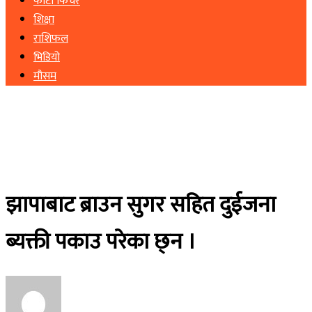
फोटो फिचर
शिक्षा
राशिफल
भिडियो
मौसम
झापाबाट ब्राउन सुगर सहित दुईजना
ब्यक्ती पकाउ परेका छ्न ।