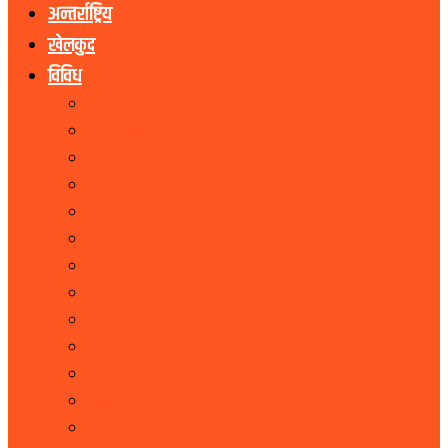
अन्तर्राष्ट्रिय
खेलकुद
विविध
पर्यटन
शेयर बजार
जीवनशैली
धर्म संस्कृति
सूचना प्रबिधि
सहित्य र कला
पत्रपत्रिका
राशिफल
कृषि
फोटो फिचर
शिक्षा
भिडियो
बिचार