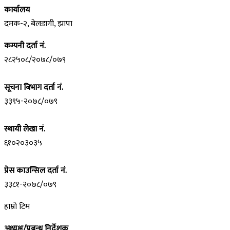
कार्यालय
दमक-२, बेलडागी, झापा
कम्पनी दर्ता नं.
२८२५०८/२०७८/०७९
सूचना बिभाग दर्ता नं.
३३९५-२०७८/०७९
स्थायी लेखा नं.
६१०२०३०३५
प्रेस काउन्सिल दर्ता नं.
३३८१-२०७८/०७९
हाम्रो टिम
अध्यक्ष/प्रबन्ध निर्देशक