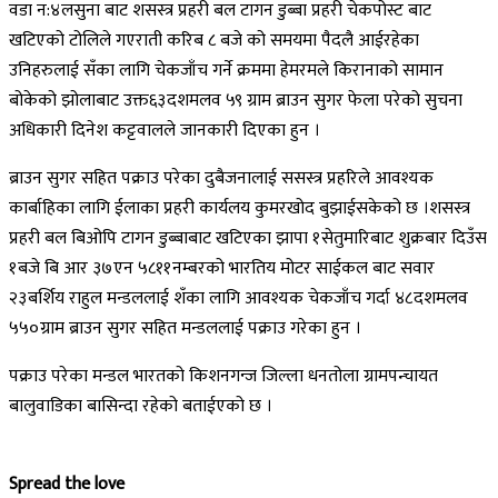
वडा न:४लसुना बाट शसस्त्र प्रहरी बल टागन डुब्बा प्रहरी चेकपोस्ट बाट
खटिएको टोलिले गएराती करिब ८ बजे को समयमा पैदलै आईरहेका
उनिहरुलाई सँका लागि चेकजाँच गर्ने क्रममा हेमरमले किरानाको सामान
बोकेको झोलाबाट उक्त६३दशमलव ५९ ग्राम ब्राउन सुगर फेला परेको सुचना
अधिकारी दिनेश कट्टवालले जानकारी दिएका हुन ।
ब्राउन सुगर सहित पक्राउ परेका दुबैजनालाई ससस्त्र प्रहरिले आवश्यक
कार्बाहिका लागि ईलाका प्रहरी कार्यलय कुमरखोद बुझाईसकेको छ ।शसस्त्र
प्रहरी बल बिओपि टागन डुब्बाबाट खटिएका झापा १सेतुमारिबाट शुक्रबार दिउँस
१बजे बि आर ३७एन ५८११नम्बरको भारतिय मोटर साईकल बाट सवार
२३बर्शिय राहुल मन्डललाई शँका लागि आवश्यक चेकजाँच गर्दा ४८दशमलव
५५०ग्राम ब्राउन सुगर सहित मन्डललाई पक्राउ गरेका हुन ।
पक्राउ परेका मन्डल भारतको किशनगन्ज जिल्ला धनतोला ग्रामपन्चायत
बालुवाडिका बासिन्दा रहेको बताईएको छ ।
Spread the love