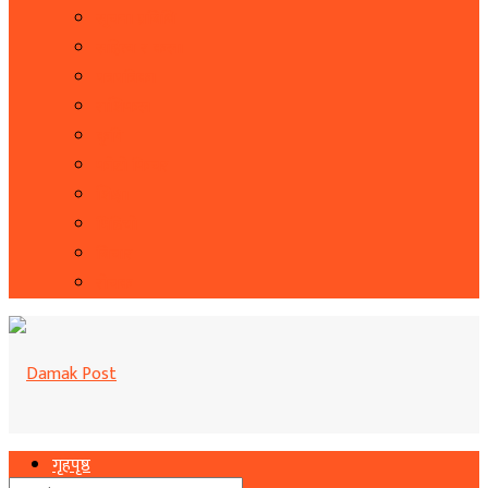
सूचना प्रबिधि
सहित्य र कला
पत्रपत्रिका
राशिफल
कृषि
फोटो फिचर
शिक्षा
भिडियो
बिचार
रोचक
गृहपृष्ठ