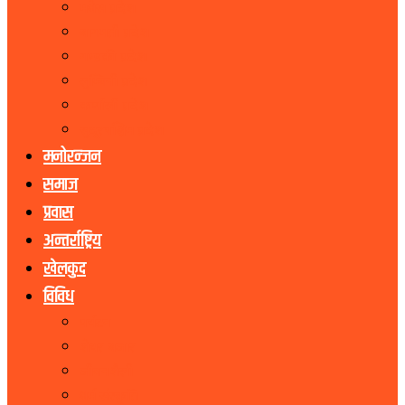
मधेस प्रदेश
बागमती प्रदेश
गण्डकी प्रदेश
लुम्बिनी प्रदेश
कर्णाली प्रदेश
सुदूरपश्चिम प्रदेश
मनोरन्जन
समाज
प्रवास
अन्तर्राष्ट्रिय
खेलकुद
विविध
पर्यटन
शेयर बजार
जीवनशैली
धर्म संस्कृति