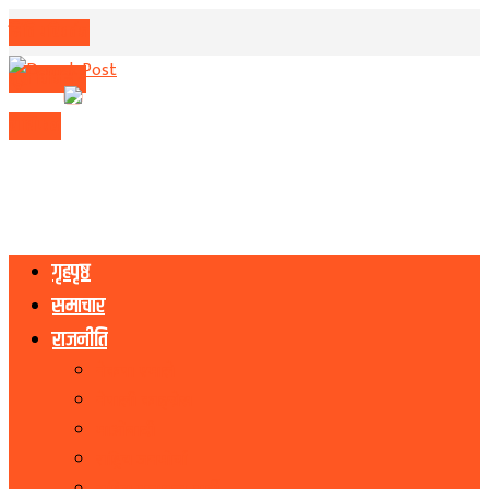
मिति परिवर्तन
मुद्रा विनिमय
राशिफल
गृहपृष्ठ
समाचार
राजनीति
नेकपा एमाले
नेपाली काङ्ग्रेस
माओवादी
राष्ट्रिय जनमोर्चा