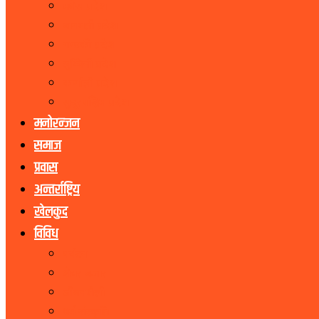
मधेस प्रदेश
बागमती प्रदेश
गण्डकी प्रदेश
लुम्बिनी प्रदेश
कर्णाली प्रदेश
सुदूरपश्चिम प्रदेश
मनोरन्जन
समाज
प्रवास
अन्तर्राष्ट्रिय
खेलकुद
विविध
पर्यटन
शेयर बजार
जीवनशैली
धर्म संस्कृति