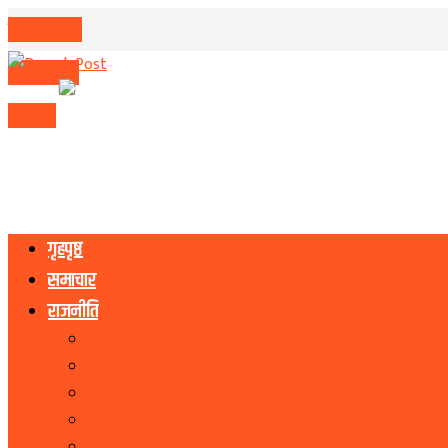
मिति परिवर्तन
मुद्रा विनिमय
राशिफल
गृहपृष्ठ
समाचार
राजनीति
नेकपा एमाले
नेपाली काङ्ग्रेस
माओवादी
राष्ट्रिय जनमोर्चा