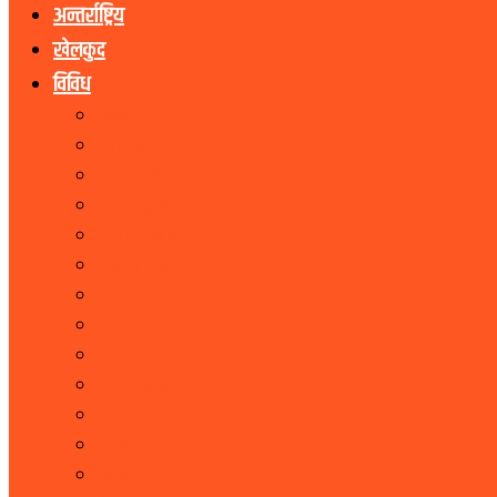
अन्तर्राष्ट्रिय
खेलकुद
विविध
पर्यटन
शेयर बजार
जीवनशैली
धर्म संस्कृति
सूचना प्रबिधि
सहित्य र कला
पत्रपत्रिका
राशिफल
कृषि
फोटो फिचर
शिक्षा
भिडियो
बिचार