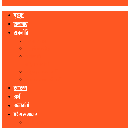
रोचक
गृहपृष्ठ
समाचार
राजनीति
नेकपा एमाले
नेपाली काङ्ग्रेस
माओवादी
राष्ट्रिय जनमोर्चा
राष्ट्रिय प्रजातन्त्र पार्टी
जनता समाजवादी पार्टी
स्वास्थ्य
अर्थ
अन्तर्वार्ता
प्रदेश समाचार
कोशी प्रदेश