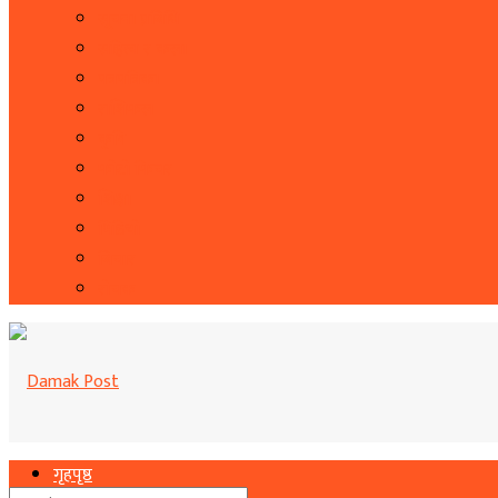
सूचना प्रबिधि
सहित्य र कला
पत्रपत्रिका
राशिफल
कृषि
फोटो फिचर
शिक्षा
भिडियो
बिचार
रोचक
गृहपृष्ठ