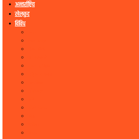
अन्तर्राष्ट्रिय
खेलकुद
विविध
पर्यटन
शेयर बजार
जीवनशैली
धर्म संस्कृति
सूचना प्रबिधि
सहित्य र कला
पत्रपत्रिका
राशिफल
कृषि
फोटो फिचर
शिक्षा
भिडियो
बिचार