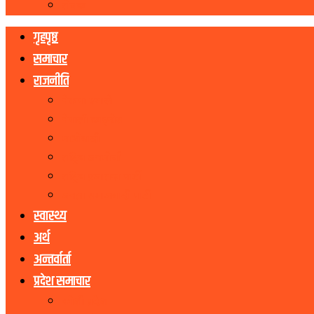
रोचक
गृहपृष्ठ
समाचार
राजनीति
नेकपा एमाले
नेपाली काङ्ग्रेस
माओवादी
राष्ट्रिय जनमोर्चा
राष्ट्रिय प्रजातन्त्र पार्टी
जनता समाजवादी पार्टी
स्वास्थ्य
अर्थ
अन्तर्वार्ता
प्रदेश समाचार
कोशी प्रदेश