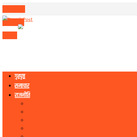
मिति परिवर्तन
मुद्रा विनिमय
राशिफल
गृहपृष्ठ
समाचार
राजनीति
नेकपा एमाले
नेपाली काङ्ग्रेस
माओवादी
राष्ट्रिय जनमोर्चा