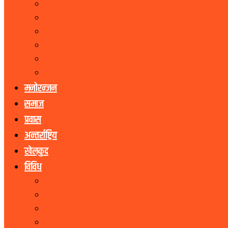
मधेस प्रदेश
बागमती प्रदेश
गण्डकी प्रदेश
लुम्बिनी प्रदेश
कर्णाली प्रदेश
सुदूरपश्चिम प्रदेश
मनोरन्जन
समाज
प्रवास
अन्तर्राष्ट्रिय
खेलकुद
विविध
पर्यटन
शेयर बजार
जीवनशैली
धर्म संस्कृति