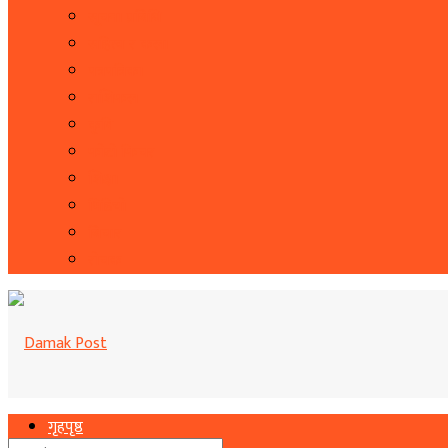
सूचना प्रबिधि
सहित्य र कला
पत्रपत्रिका
राशिफल
कृषि
फोटो फिचर
शिक्षा
भिडियो
बिचार
रोचक
गृहपृष्ठ