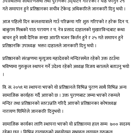
उपस्थितिमा साधारणसभा तथा पुराणको उद्घाटन गरिएको र यहि फागुन २५
गते समापान हुने प्रतिष्ठानका सचीव टेकेन्द्र अधिकारिले जानकारी दिनु भयो ।
आज पहिलो दिन कलशयात्राले गाउँ परिक्रमा गरि शुरु गरिएको र हरेक दिन प.
बाबुराम मिश्रको पाठ परायण र प. नेत्र प्रसाद दाहालको मुखारविन्दबाट कथा
बाचन हुने साथै दैनिक सन्द्या आरति भजन किर्तन हुने र २५ गते समापन हुने
प्रतिष्ठानकि उपाध्यक्ष भक्ता दाहालले जानकारी दिनु भयो ।
प्रतिष्ठानको संरक्षणमा मृत्युजय महादेवको मन्दिरसमेत रहेको उक्त ठाउँमा
भविष्यमा गुरुकुल स्थापन गर्ने उदेश्य रहेको अध्यक्ष विजय बरालले बताउनु भयो
।
वि. स. २०५९ मा स्थापना भएको यो प्रतिष्ठानले विभिन्न पुराण साथै विभिन्न अन्य
सामाजिक कार्यहरु गर्दै आएको छ । उक्त पुराणबाट जम्मा भएको रकमले
मन्दिर तथा प्रतिष्ठानको स्तरउन्नति गरिदै आएको प्रतिष्ठानका कोषाध्यक्ष
नारायण घिमिरेले जानकारि दिनुभयो ।
सामाजिक कार्यका लागि स्थापना भएको यो प्रतिष्ठानमा हाल सम्म ७०० सदस्य
रहेका छन । विभिन्न दाताहरुको सहयोगमा सभाहल लगायत गुरुकुल