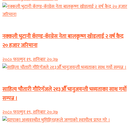
समाचार
नक्कली भुटानी कॅाण्ड-कॅाग्रेस नेता बालकृष्ण खॅाडलाई २ वर्ष कैद
२० हजार जरिमाना
२०८० फाल्गुन १९, शनिबार २०:३७
समाचार
साहित्य चौतारी गौरिगॅजले २१३औॅ भानुजयन्ती भव्यताका साथ गर्यो
सम्पन्न ।
२०८० फाल्गुन १९, शनिबार २०:३७
समाचार