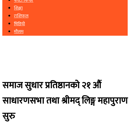
फोटो फिचर
शिक्षा
राशिफल
भिडियो
मौसम
समाज सुधार प्रतिष्ठानको २१ औं
साधारणसभा तथा श्रीमद् लिङ्ग महापुराण
सुरु