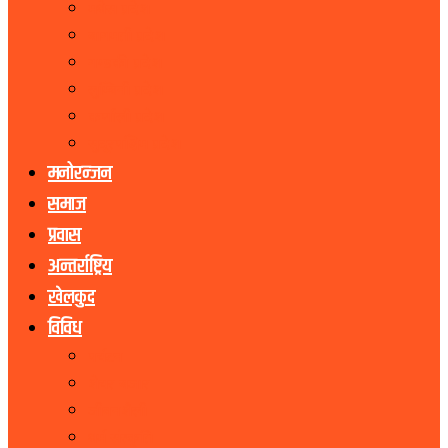
मधेस प्रदेश
बागमती प्रदेश
गण्डकी प्रदेश
लुम्बिनी प्रदेश
कर्णाली प्रदेश
सुदूरपश्चिम प्रदेश
मनोरन्जन
समाज
प्रवास
अन्तर्राष्ट्रिय
खेलकुद
विविध
पर्यटन
शेयर बजार
जीवनशैली
धर्म संस्कृति