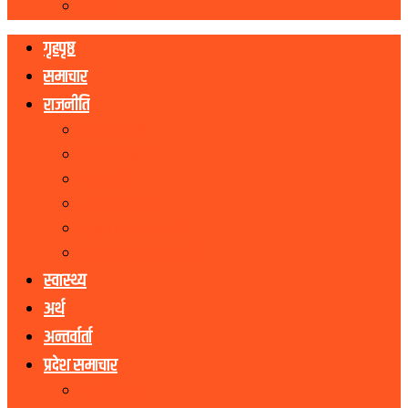
रोचक
गृहपृष्ठ
समाचार
राजनीति
नेकपा एमाले
नेपाली काङ्ग्रेस
माओवादी
राष्ट्रिय जनमोर्चा
राष्ट्रिय प्रजातन्त्र पार्टी
जनता समाजवादी पार्टी
स्वास्थ्य
अर्थ
अन्तर्वार्ता
प्रदेश समाचार
कोशी प्रदेश