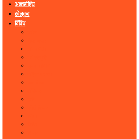
अन्तर्राष्ट्रिय
खेलकुद
विविध
पर्यटन
शेयर बजार
जीवनशैली
धर्म संस्कृति
सूचना प्रबिधि
सहित्य र कला
पत्रपत्रिका
राशिफल
कृषि
फोटो फिचर
शिक्षा
भिडियो
बिचार