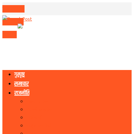
मिति परिवर्तन
मुद्रा विनिमय
राशिफल
गृहपृष्ठ
समाचार
राजनीति
नेकपा एमाले
नेपाली काङ्ग्रेस
माओवादी
राष्ट्रिय जनमोर्चा