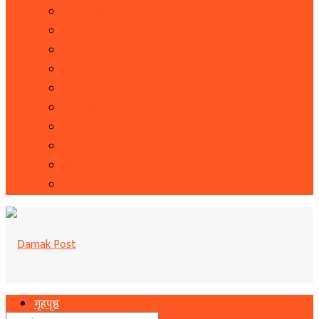
सूचना प्रबिधि
सहित्य र कला
पत्रपत्रिका
राशिफल
कृषि
फोटो फिचर
शिक्षा
भिडियो
बिचार
रोचक
गृहपृष्ठ