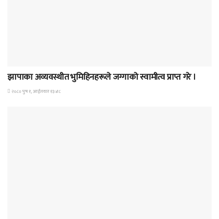
समाचार
झापाका अव्यवस्थीत भुमिहिनहरूले जग्गाको स्वामीत्व प्राप्त गरे ।
२०८० पुष १, आईतवार १३:४८