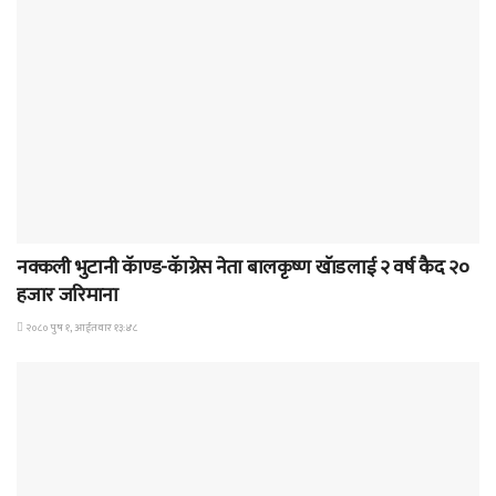
समाचार
नक्कली भुटानी कॅाण्ड-कॅाग्रेस नेता बालकृष्ण खॅाडलाई २ वर्ष कैद २०
हजार जरिमाना
२०८० पुष १, आईतवार १३:४८