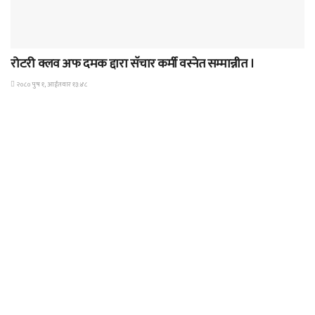
समाचार
रोटरी क्लव अफ दमक द्दारा सॅचार कर्मी वस्नेत सम्मान्नीत ।
२०८० पुष १, आईतवार १३:४८