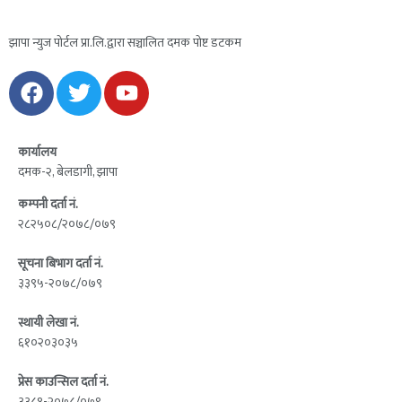
झापा न्युज पोर्टल प्रा.लि.द्वारा सञ्चालित दमक पोष्ट डटकम
कार्यालय
दमक-२, बेलडागी, झापा
कम्पनी दर्ता नं.
२८२५०८/२०७८/०७९
सूचना बिभाग दर्ता नं.
३३९५-२०७८/०७९
स्थायी लेखा नं.
६१०२०३०३५
प्रेस काउन्सिल दर्ता नं.
३३८१-२०७८/०७९