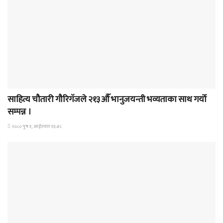
समाचार
साहित्य चौतारी गौरिगॅजले २१३औॅ भानुजयन्ती भव्यताका साथ गर्यो
सम्पन्न ।
२०८० पुष १, आईतवार १३:४८