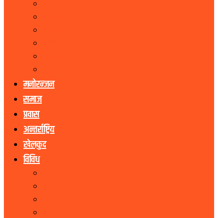
मधेस प्रदेश
बागमती प्रदेश
गण्डकी प्रदेश
लुम्बिनी प्रदेश
कर्णाली प्रदेश
सुदूरपश्चिम प्रदेश
मनोरन्जन
समाज
प्रवास
अन्तर्राष्ट्रिय
खेलकुद
विविध
पर्यटन
शेयर बजार
जीवनशैली
धर्म संस्कृति