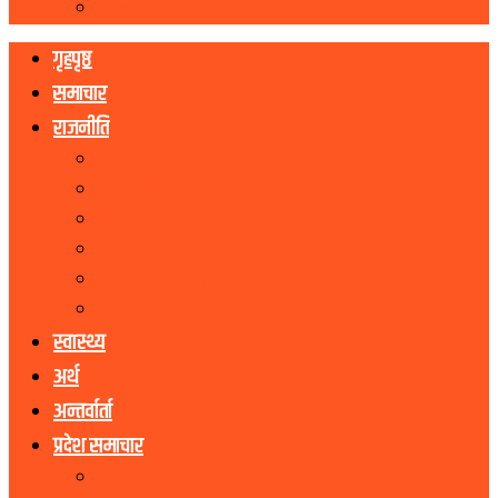
रोचक
गृहपृष्ठ
समाचार
राजनीति
नेकपा एमाले
नेपाली काङ्ग्रेस
माओवादी
राष्ट्रिय जनमोर्चा
राष्ट्रिय प्रजातन्त्र पार्टी
जनता समाजवादी पार्टी
स्वास्थ्य
अर्थ
अन्तर्वार्ता
प्रदेश समाचार
कोशी प्रदेश