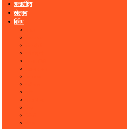
अन्तर्राष्ट्रिय
खेलकुद
विविध
पर्यटन
शेयर बजार
जीवनशैली
धर्म संस्कृति
सूचना प्रबिधि
सहित्य र कला
पत्रपत्रिका
राशिफल
कृषि
फोटो फिचर
शिक्षा
भिडियो
बिचार