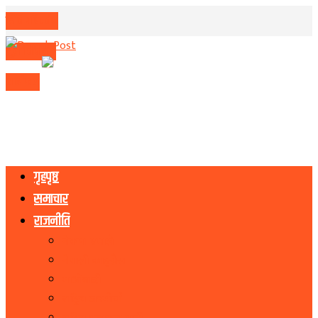
मिति परिवर्तन
मुद्रा विनिमय
राशिफल
गृहपृष्ठ
समाचार
राजनीति
नेकपा एमाले
नेपाली काङ्ग्रेस
माओवादी
राष्ट्रिय जनमोर्चा