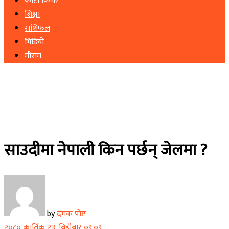
फोटो फिचर
शिक्षा
राशिफल
भिडियो
मौसम
साउदीमा नेपाली किन पर्छन् जेलमा ?
by
दमक पोष्ट
२०८० कार्तिक २३, बिहीबार ०९:०९