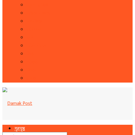
सूचना प्रबिधि
सहित्य र कला
पत्रपत्रिका
राशिफल
कृषि
फोटो फिचर
शिक्षा
भिडियो
बिचार
रोचक
गृहपृष्ठ