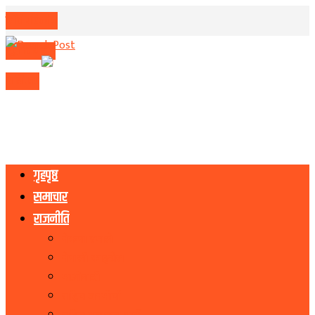
मिति परिवर्तन
मुद्रा विनिमय
राशिफल
गृहपृष्ठ
समाचार
राजनीति
नेकपा एमाले
नेपाली काङ्ग्रेस
माओवादी
राष्ट्रिय जनमोर्चा