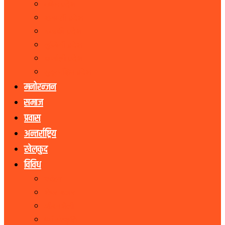
मधेस प्रदेश
बागमती प्रदेश
गण्डकी प्रदेश
लुम्बिनी प्रदेश
कर्णाली प्रदेश
सुदूरपश्चिम प्रदेश
मनोरन्जन
समाज
प्रवास
अन्तर्राष्ट्रिय
खेलकुद
विविध
पर्यटन
शेयर बजार
जीवनशैली
धर्म संस्कृति