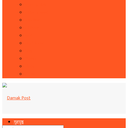
सूचना प्रबिधि
सहित्य र कला
पत्रपत्रिका
राशिफल
कृषि
फोटो फिचर
शिक्षा
भिडियो
बिचार
रोचक
गृहपृष्ठ