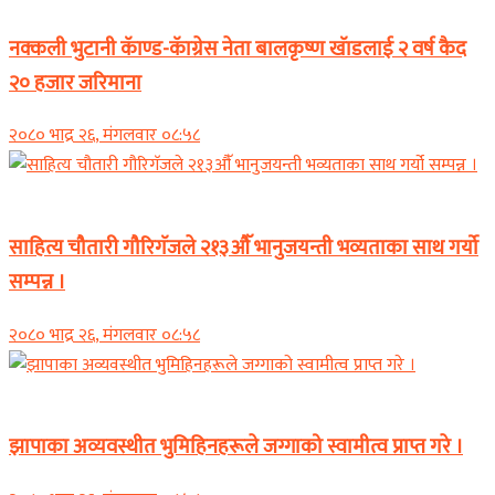
नक्कली भुटानी कॅाण्ड-कॅाग्रेस नेता बालकृष्ण खॅाडलाई २ वर्ष कैद
२० हजार जरिमाना
२०८० भाद्र २६, मंगलवार ०८:५८
समाचार
साहित्य चौतारी गौरिगॅजले २१३औॅ भानुजयन्ती भव्यताका साथ गर्यो
सम्पन्न ।
२०८० भाद्र २६, मंगलवार ०८:५८
समाचार
झापाका अव्यवस्थीत भुमिहिनहरूले जग्गाको स्वामीत्व प्राप्त गरे ।