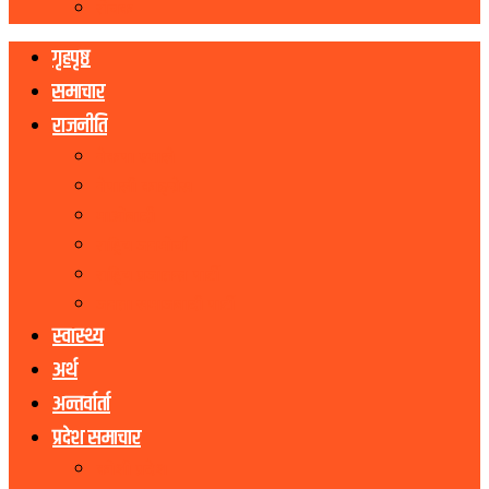
रोचक
गृहपृष्ठ
समाचार
राजनीति
नेकपा एमाले
नेपाली काङ्ग्रेस
माओवादी
राष्ट्रिय जनमोर्चा
राष्ट्रिय प्रजातन्त्र पार्टी
जनता समाजवादी पार्टी
स्वास्थ्य
अर्थ
अन्तर्वार्ता
प्रदेश समाचार
कोशी प्रदेश