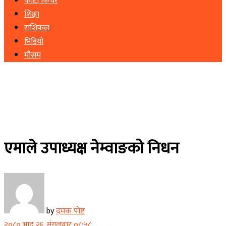
फोटो फिचर
शिक्षा
राशिफल
भिडियो
मौसम
एमाले उपाध्यक्ष नेम्वाङको निधन
by
दमक पोष्ट
२०८० भाद्र २६, मंगलवार ०८:५८