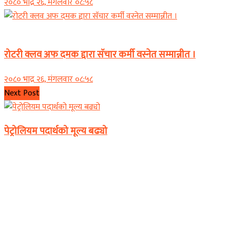
२०८० भाद्र २६, मंगलवार ०८:५८
समाचार
रोटरी क्लव अफ दमक द्दारा सॅचार कर्मी वस्नेत सम्मान्नीत ।
२०८० भाद्र २६, मंगलवार ०८:५८
Next Post
पेट्रोलियम पदार्थको मूल्य बढ्यो