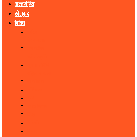
अन्तर्राष्ट्रिय
खेलकुद
विविध
पर्यटन
शेयर बजार
जीवनशैली
धर्म संस्कृति
सूचना प्रबिधि
सहित्य र कला
पत्रपत्रिका
राशिफल
कृषि
फोटो फिचर
शिक्षा
भिडियो
बिचार