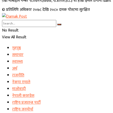
मोबाईल नम्बर ९८०७९५३७७७, ९८४२०१३८८३ वा हाम्रो इमेल ठेगाना damakpost@gma
© प्रतिलिपि अधिकार २०७८ देखि २०८० दमक पोस्टमा सुरक्षित
No Result
View All Result
गृहपृष्ठ
समाचार
स्वास्थ्य
अर्थ
राजनीति
नेकपा एमाले
माओवादी
नेपाली काङ्ग्रेस
राष्ट्रिय प्रजातन्त्र पार्टी
राष्ट्रिय जनमोर्चा