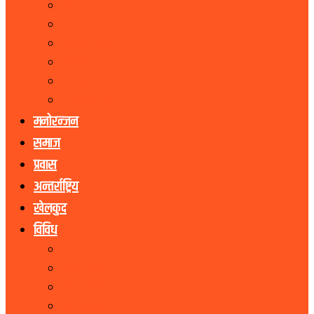
मधेस प्रदेश
बागमती प्रदेश
गण्डकी प्रदेश
लुम्बिनी प्रदेश
कर्णाली प्रदेश
सुदूरपश्चिम प्रदेश
मनोरन्जन
समाज
प्रवास
अन्तर्राष्ट्रिय
खेलकुद
विविध
पर्यटन
शेयर बजार
जीवनशैली
धर्म संस्कृति