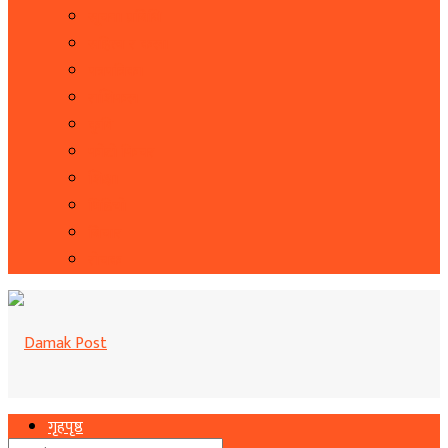
सूचना प्रबिधि
सहित्य र कला
पत्रपत्रिका
राशिफल
कृषि
फोटो फिचर
शिक्षा
भिडियो
बिचार
रोचक
गृहपृष्ठ