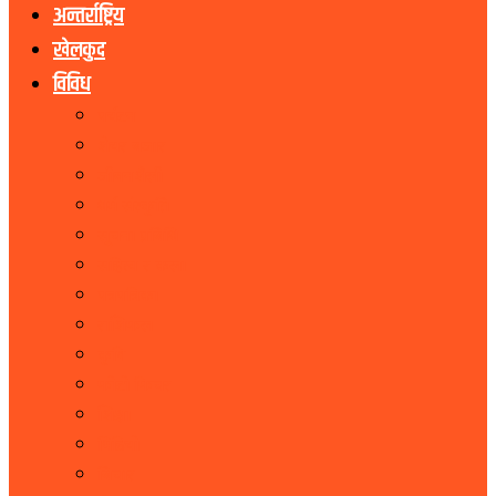
अन्तर्राष्ट्रिय
खेलकुद
विविध
पर्यटन
शेयर बजार
जीवनशैली
धर्म संस्कृति
सूचना प्रबिधि
सहित्य र कला
पत्रपत्रिका
राशिफल
कृषि
फोटो फिचर
शिक्षा
भिडियो
बिचार