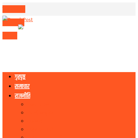
मिति परिवर्तन
मुद्रा विनिमय
राशिफल
गृहपृष्ठ
समाचार
राजनीति
नेकपा एमाले
नेपाली काङ्ग्रेस
माओवादी
राष्ट्रिय जनमोर्चा