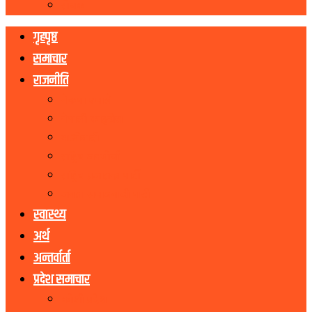
रोचक
गृहपृष्ठ
समाचार
राजनीति
नेकपा एमाले
नेपाली काङ्ग्रेस
माओवादी
राष्ट्रिय जनमोर्चा
राष्ट्रिय प्रजातन्त्र पार्टी
जनता समाजवादी पार्टी
स्वास्थ्य
अर्थ
अन्तर्वार्ता
प्रदेश समाचार
कोशी प्रदेश