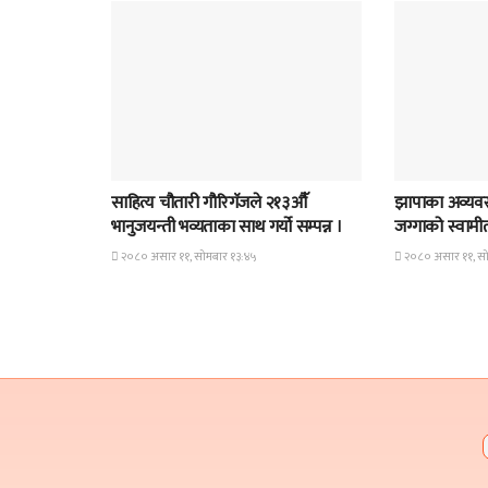
समाचार
समाचार
साहित्य चौतारी गौरिगॅजले २१३औॅ
झापाका अव्यवस
भानुजयन्ती भव्यताका साथ गर्यो सम्पन्न ।
जग्गाको स्वामीत्व
२०८० असार ११, सोमबार १३:४५
२०८० असार ११, सो