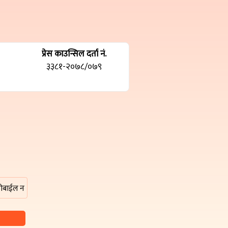
प्रेस काउन्सिल दर्ता नं.
३३८१-२०७८/०७९
म्बर ९८०७९५३७७७, ९८४२०१३८८३ वा हाम्रो इमेल ठेगाना damakpost@gmail.com मा स