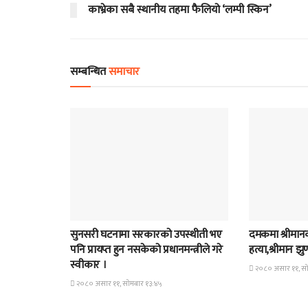
काभ्रेका सबै स्थानीय तहमा फैलियो ‘लम्पी स्किन’
सम्बन्धित
समाचार
समाचार
समाचार
सुनसरी घटनामा सरकारको उपस्थीती भए
दमकमा श्रीमानको
पनि प्रायप्त हुन नसकेको प्रधानमन्त्रीले गरे
हत्या,श्रीमान झ
स्वीकार ।
२०८० असार ११, सो
२०८० असार ११, सोमबार १३:४५