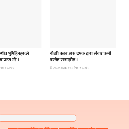
समाचार
्थीत भुमिहिनहरूले
रोटरी क्लव अफ दमक द्दारा सॅचार कर्मी
 प्राप्त गरे ।
वस्नेत सम्मान्नीत ।
मबार १३:४५
२०८० असार ११, सोमबार १३:४५