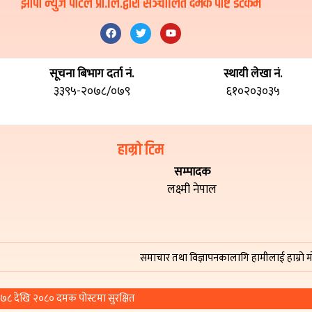
झापा न्युज पोर्टल प्रा.लि.द्वारा सञ्चालित दमक पोष्ट डटकम
सूचना बिभाग दर्ता नं.
स्थायी लेखा नं.
३३९५-२०७८/०७९
६१०२०३०३५
हाम्रो टिम
सम्पादक
लक्ष्मी नेपाल
समाचार तथा विज्ञापनकालागि हामीलाई हाम्रो मोबाईल न
© प्रतिलिपि अधिकार २०७८ देखि २०८० दमक पोस्टमा सुरक्षित