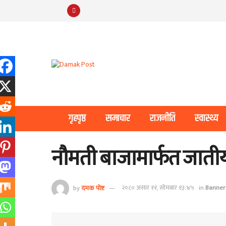
गृहपृष्ठ
समाचार
राजनीति
स्वास्थ्य
नौमती बाजामार्फत जातीय
by
दमक पोष्ट
२०८० असार ११, सोमबार १३:४५
in
Banner