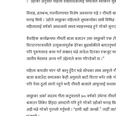
।” उहाँका अनुसार महिला वाद्यवादकलाई समाजले स्वीकार्न सुर
विवाह, व्रतबन्ध, पास्नीलगायत विशेष अवसरमा पञ्चे र नौमती
भनाइ थियो । उहाँले समूहका महिलाले शुभकार्यका साथै विभिन
महिलालाई वर्षको आधाजसो समय भ्याइनभ्याइ हुने गरेको सुनाउ
वैवाहिक कार्यक्रममा नौमती बाजा बजाउन उक्त समूहको एक टोल
विराटनगरवासीले उत्सुकतापूर्वक हेरेका बुढाथोकीले बताउनु
पनि पुरूषसरह काम गर्न सक्छन् भन्ने सन्देश दिनका एकजुट भएका
जातीय भेदभाव अन्त्य गर्ने उद्देश्यले काम गरिरहेको छ ।”
महिला कमजोर भएर घरै बस्नु हुँदैन भन्ने सोचका साथ आफूले 
बाजा बजाउँदा समाजका केही अगुवाले बाटो विराए भनेर तर्क गरे
पनि पेसा ठूलो सानो नहुने भन्दै नौमती बाजाले आफूलाई सशक्त 
समूहका अर्का सदस्य गीता कटुवालले ७० वर्षको उमेरमा नौमती बा
बजाउन सिकेर हिँड्दा आम्दानी पनि हुने गरेको उहाँको भनाइ 
अझै भन्ने गरेको गुनासो गर्नुभयो । “हामी जहाँ जान्छाँै त्यहीँ