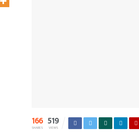
166
519
SHARES
VIEWS