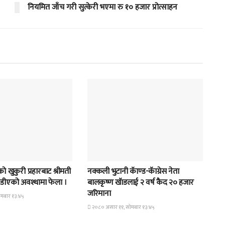
नियमित जाँच गरी सुत्केरी भएमा रु १० हजार प्रोत्साहन
समाचार
 खुकुरी प्रहारबाट श्रीमती
नक्कली भुटानी कॅाण्ड-कॅाग्रेस नेता
ुण्डीएको अवश्थामा फेला ।
बालकृष्ण खॅाडलाई २ वर्ष कैद २० हजार
जरिमाना
मबार १३:४५
२०८० असार ११, सोमबार १३:४५