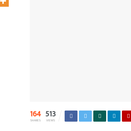
164
513
SHARES
VIEWS