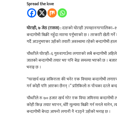
Spread the love
घोराही, ७ जेठ (रासस) :
दाङको घोराही उपमहानगरपालिका–१७
बन्दागोभी बिक्री नहुँदा मारमा पर्नुभएको छ । तरकारी खेती गर्
गर्दै आउनुभएका उहाँको तयारी अवस्थामा रहेको बन्दागोभी हालस
चौधरीले घोराही–६ गुरुवागाउँमा लगाएको सबै बन्दागोभी अहिले
जातको बन्दागोभी तयार भए पनि बेच्न समस्या भएको छ । बजारमा
भनाइ छ ।
“घरखर्च धान्न सकिएला की भनेर एक विघामा बन्दागोभी लगाएको 
गर्न कोही पनि आएका छैनन् ।” प्रतिकिलो रु पाँचका दरले बन्द
चौधरीले रु ७० हजार खर्च गरेर एक विघा जमिनमा बन्दागोभी लगाए
कोही किन्न तयार भएनन, थोरै मूल्यमा बिक्री गर्न मनले मानेन, त
बन्दागोभी बेच्दा आफ्नो लगानी नै नउठ्ने उहाँको भनाइ छ ।