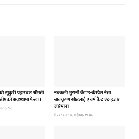
समाचार
 खुकुरी प्रहारबाट श्रीमती
नक्कली भुटानी कॅाण्ड-कॅाग्रेस नेता
ुण्डीएको अवश्थामा फेला ।
बालकृष्ण खॅाडलाई २ वर्ष कैद २० हजार
जरिमाना
वार १९:४६
२०८० जेष्ठ ७, आईतवार १९:४६