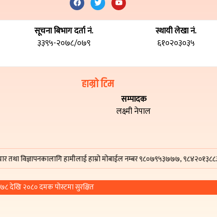
सूचना बिभाग दर्ता नं.
स्थायी लेखा नं.
३३९५-२०७८/०७९
६१०२०३०३५
हाम्रो टिम
सम्पादक
लक्ष्मी नेपाल
विज्ञापनकालागि हामीलाई हाम्रो मोबाईल नम्बर ९८०७९५३७७७, ९८४२०१३८८३ वा हाम्र
© प्रतिलिपि अधिकार २०७८ देखि २०८० दमक पोस्टमा सुरक्षित