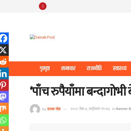
गृहपृष्ठ
समाचार
राजनीति
स्वास्थ्य
‘पाँच रुपैयाँमा बन्दागोभी 
by
दमक पोष्ट
२०८० जेष्ठ ७, आईतवार १९:४६
in
Banner 