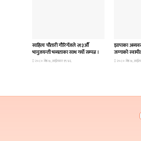
समाचार
समाचार
साहित्य चौतारी गौरिगॅजले २१३औॅ
झापाका अव्यवस
भानुजयन्ती भव्यताका साथ गर्यो सम्पन्न ।
जग्गाको स्वामीत्व
२०८० जेष्ठ ७, आईतवार १९:४६
२०८० जेष्ठ ७, आईत