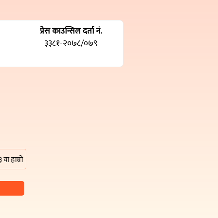
प्रेस काउन्सिल दर्ता नं.
३३८१-२०७८/०७९
ो इमेल ठेगाना damakpost@gmail.com मा सम्पर्क गर्न सक्नु हुनेछ