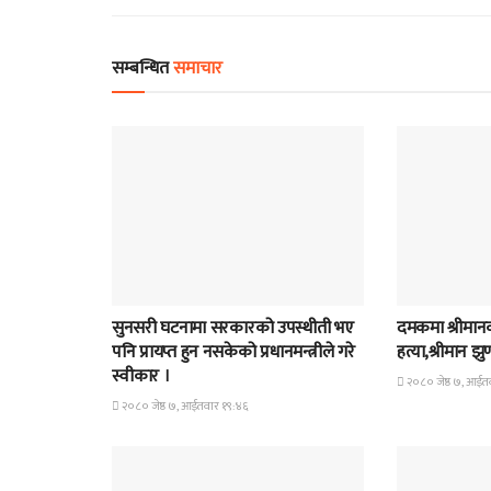
सम्बन्धित
समाचार
समाचार
समाचार
सुनसरी घटनामा सरकारको उपस्थीती भए
दमकमा श्रीमानको
पनि प्रायप्त हुन नसकेको प्रधानमन्त्रीले गरे
हत्या,श्रीमान झ
स्वीकार ।
२०८० जेष्ठ ७, आईत
२०८० जेष्ठ ७, आईतवार १९:४६