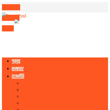
मिति परिवर्तन
मुद्रा विनिमय
राशिफल
गृहपृष्ठ
समाचार
राजनीति
नेकपा एमाले
नेपाली काङ्ग्रेस
माओवादी
राष्ट्रिय जनमोर्चा