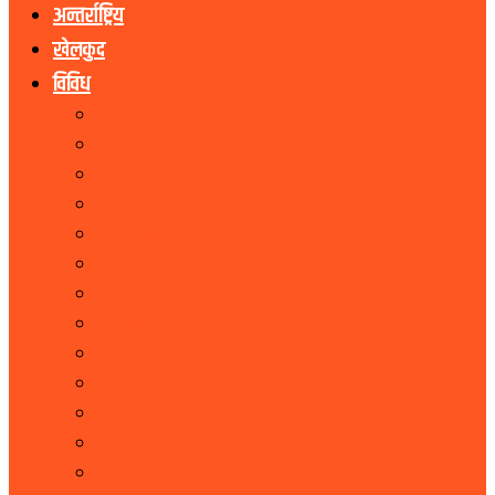
अन्तर्राष्ट्रिय
खेलकुद
विविध
पर्यटन
शेयर बजार
जीवनशैली
धर्म संस्कृति
सूचना प्रबिधि
सहित्य र कला
पत्रपत्रिका
राशिफल
कृषि
फोटो फिचर
शिक्षा
भिडियो
बिचार