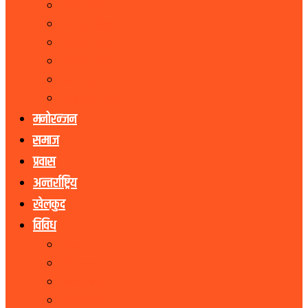
मधेस प्रदेश
बागमती प्रदेश
गण्डकी प्रदेश
लुम्बिनी प्रदेश
कर्णाली प्रदेश
सुदूरपश्चिम प्रदेश
मनोरन्जन
समाज
प्रवास
अन्तर्राष्ट्रिय
खेलकुद
विविध
पर्यटन
शेयर बजार
जीवनशैली
धर्म संस्कृति