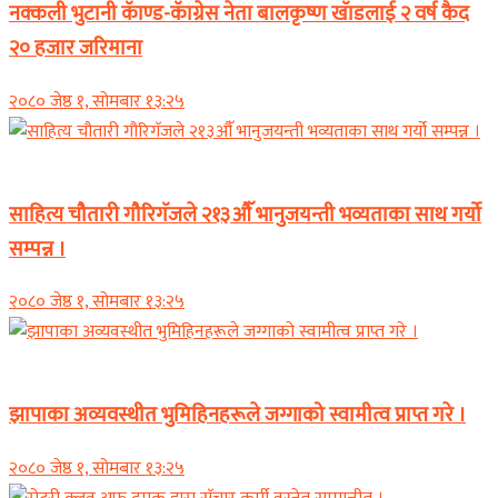
नक्कली भुटानी कॅाण्ड-कॅाग्रेस नेता बालकृष्ण खॅाडलाई २ वर्ष कैद
२० हजार जरिमाना
२०८० जेष्ठ १, सोमबार १३:२५
समाचार
साहित्य चौतारी गौरिगॅजले २१३औॅ भानुजयन्ती भव्यताका साथ गर्यो
सम्पन्न ।
२०८० जेष्ठ १, सोमबार १३:२५
समाचार
झापाका अव्यवस्थीत भुमिहिनहरूले जग्गाको स्वामीत्व प्राप्त गरे ।
२०८० जेष्ठ १, सोमबार १३:२५