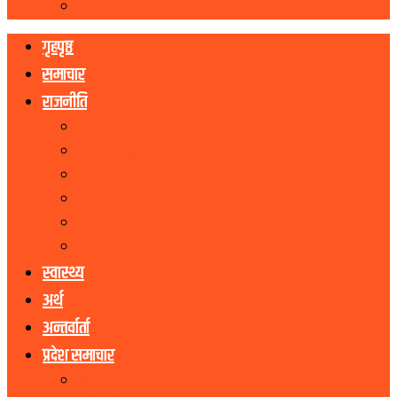
रोचक
गृहपृष्ठ
समाचार
राजनीति
नेकपा एमाले
नेपाली काङ्ग्रेस
माओवादी
राष्ट्रिय जनमोर्चा
राष्ट्रिय प्रजातन्त्र पार्टी
जनता समाजवादी पार्टी
स्वास्थ्य
अर्थ
अन्तर्वार्ता
प्रदेश समाचार
कोशी प्रदेश