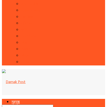
सूचना प्रबिधि
सहित्य र कला
पत्रपत्रिका
राशिफल
कृषि
फोटो फिचर
शिक्षा
भिडियो
बिचार
रोचक
गृहपृष्ठ