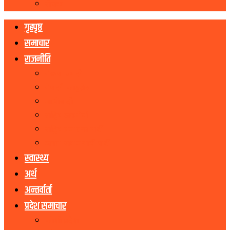
रोचक
गृहपृष्ठ
समाचार
राजनीति
नेकपा एमाले
नेपाली काङ्ग्रेस
माओवादी
राष्ट्रिय जनमोर्चा
राष्ट्रिय प्रजातन्त्र पार्टी
जनता समाजवादी पार्टी
स्वास्थ्य
अर्थ
अन्तर्वार्ता
प्रदेश समाचार
कोशी प्रदेश