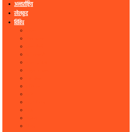
अन्तर्राष्ट्रिय
खेलकुद
विविध
पर्यटन
शेयर बजार
जीवनशैली
धर्म संस्कृति
सूचना प्रबिधि
सहित्य र कला
पत्रपत्रिका
राशिफल
कृषि
फोटो फिचर
शिक्षा
भिडियो
बिचार