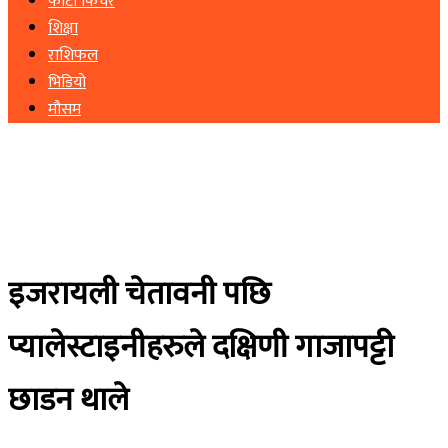
फोटो फिचर
शिक्षा
राशिफल
भिडियो
मौसम
इजरायली चेतावनी पछि
प्यालेस्टाइनीहरुले दक्षिणी गाजापट्टी
छाडन थाले