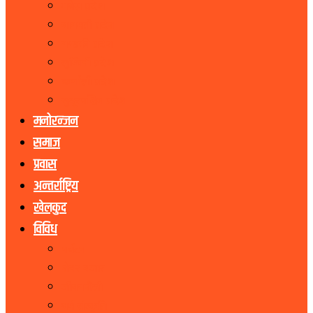
मधेस प्रदेश
बागमती प्रदेश
गण्डकी प्रदेश
लुम्बिनी प्रदेश
कर्णाली प्रदेश
सुदूरपश्चिम प्रदेश
मनोरन्जन
समाज
प्रवास
अन्तर्राष्ट्रिय
खेलकुद
विविध
पर्यटन
शेयर बजार
जीवनशैली
धर्म संस्कृति