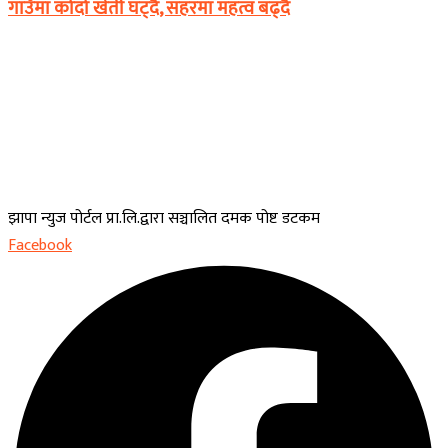
गाउँमा कोदो खेती घट्दै, सहरमा महत्व बढ्दै
झापा न्युज पोर्टल प्रा.लि.द्वारा सञ्चालित दमक पोष्ट डटकम
Facebook