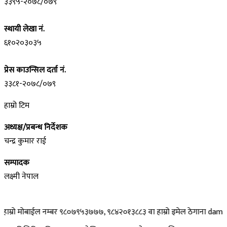
३३९५-२०७८/०७९
स्थायी लेखा नं.
६१०२०३०३५
प्रेस काउन्सिल दर्ता नं.
३३८१-२०७८/०७९
हाम्रो टिम
अध्यक्ष/प्रबन्ध निर्देशक
चन्द्र कुमार राई
सम्पादक
लक्ष्मी नेपाल
मोबाईल नम्बर ९८०७९५३७७७, ९८४२०१३८८३ वा हाम्रो इमेल ठेगाना damakpost@gm