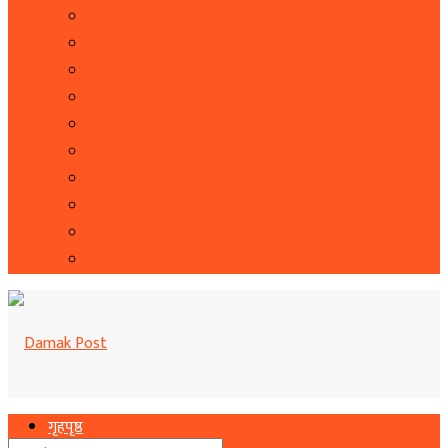
सूचना प्रबिधि
सहित्य र कला
पत्रपत्रिका
राशिफल
कृषि
फोटो फिचर
शिक्षा
भिडियो
बिचार
रोचक
गृहपृष्ठ