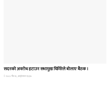
पत्रपत्रिका
सदनको अवरोध हटाउन सभामुख घिमिरेले बोलाए बैठक ।
२०८० चैत्र १८, आईतवार १३:३७