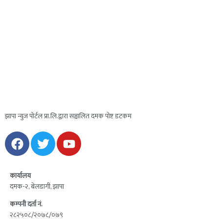
झापा न्युज पोर्टल प्रा.लि.द्वारा सञ्चालित दमक पोष्ट डटकम
कार्यालय
दमक-२, बेलडागी, झापा
कम्पनी दर्ता नं.
२८२५०८/२०७८/०७९