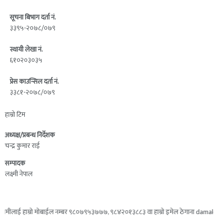
सूचना बिभाग दर्ता नं.
३३९५-२०७८/०७९
स्थायी लेखा नं.
६१०२०३०३५
प्रेस काउन्सिल दर्ता नं.
३३८१-२०७८/०७९
हाम्रो टिम
अध्यक्ष/प्रबन्ध निर्देशक
चन्द्र कुमार राई
सम्पादक
लक्ष्मी नेपाल
ीलाई हाम्रो मोबाईल नम्बर ९८०७९५३७७७, ९८४२०१३८८३ वा हाम्रो इमेल ठेगाना damakpost@g