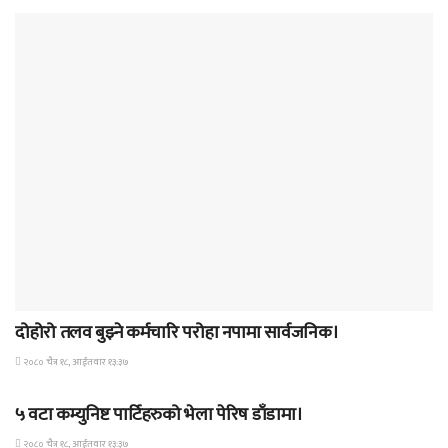
पत्रपत्रिका
दोहोरो तलव बुझ्ने कर्मचारि परोहा नपामा सार्वजनिक।
२०८० चैत्र १८, आईतवार १३:३७
पत्रपत्रिका
५ वटा कम्युनिष्ट पार्टिहरुको भेला पेरिष डाँडामा।
२०८० चैत्र १८, आईतवार १३:३७