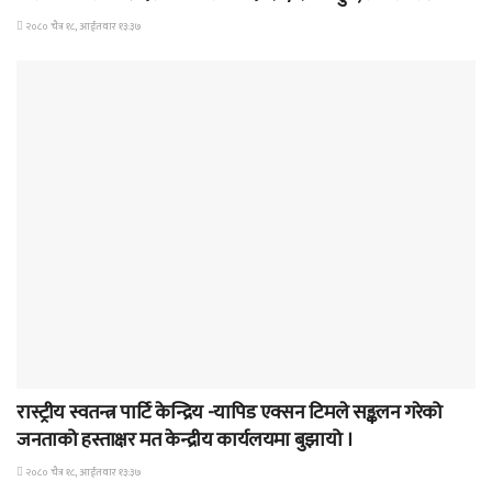
२०८० चैत्र १८, आईतवार १३:३७
पत्रपत्रिका
रास्ट्रीय स्वतन्त्र पार्टि केन्द्रिय -यापिड एक्सन टिमले सङ्कलन गरेको
जनताको हस्ताक्षर मत केन्द्रीय कार्यलयमा बुझायो ।
२०८० चैत्र १८, आईतवार १३:३७