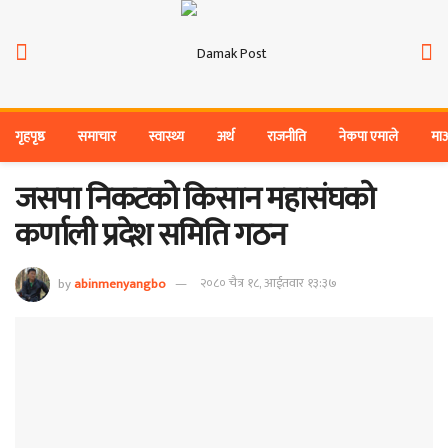
गृहपृष्ठ
समाचार
स्वास्थ्य
अर्थ
राजनीति
नेकपा एमाले
मा
जसपा निकटको किसान महासंघको
कर्णाली प्रदेश समिति गठन
by
abinmenyangbo
२०८० चैत्र १८, आईतवार १३:३७