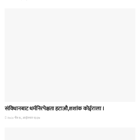
जीवनशैली
संविधानबाट धर्मनिरपेक्षता हटाऔ,शशांक कोईराला ।
२०८० चैत्र १८, आईतवार १३:३७